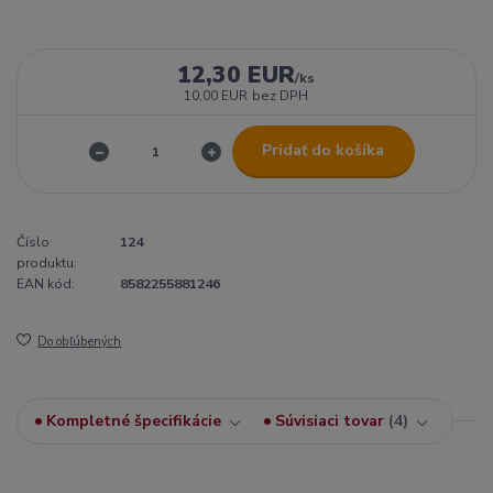
12,30 EUR
/
ks
10,00 EUR
bez DPH
Pridať do košíka
Číslo
124
produktu:
EAN kód:
8582255881246
Do obľúbených
Kompletné špecifikácie
Súvisiaci tovar
4