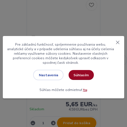
Novinka
Pre základnú funkčnosť, spríjemnenie používania webu,
analytické účely a v prípade udelenia súhlasu aj na účely cielenia
reklamy využívame súbory cookies. Nastavenie vlastných
preferencií cookies môžete kedykoľvek upraviť odkazom v
spodnej časti stránok.
Súhlasím
Nastavenia
Squid Salmon HOOKBAITS 250g
Squid Salmo
Súhlas môžete odmietnuť
tu
.
5,65 EUR
/
ks
Skladom
Skladom
4,59 EUR
bez DPH
Pridať do košíka