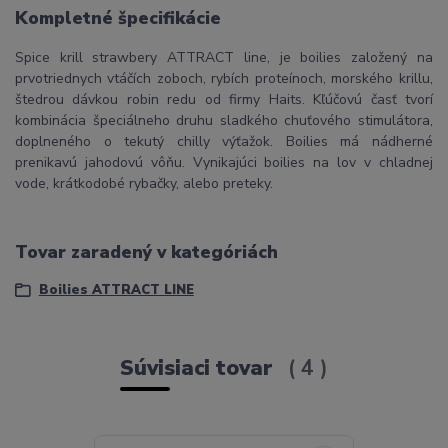
Kompletné špecifikácie
Spice krill strawbery ATTRACT line, je boilies založený na
prvotriednych vtáčích zoboch, rybích proteínoch, morského krillu,
štedrou dávkou robin redu od firmy Haits. Kľúčovú časť tvorí
kombinácia špeciálneho druhu sladkého chuťového stimulátora,
doplneného o tekutý chilly výťažok. Boilies má nádherné
prenikavú jahodovú vôňu. Vynikajúci boilies na lov v chladnej
vode, krátkodobé rybačky, alebo preteky.
Tovar zaradený v kategóriách
Boilies ATTRACT LINE
Súvisiaci tovar
4