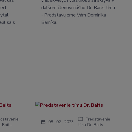
val čas
viac skvelých vlastností sa skrýva v
bert
ďalšom členovi nášho Dr. Baits tímu
ytal,
- Predstavujeme Vám Dominika
lil sa s
Barníka.
edstavenie
Predstavenie
08
02
2023
. Baits
tímu Dr. Baits