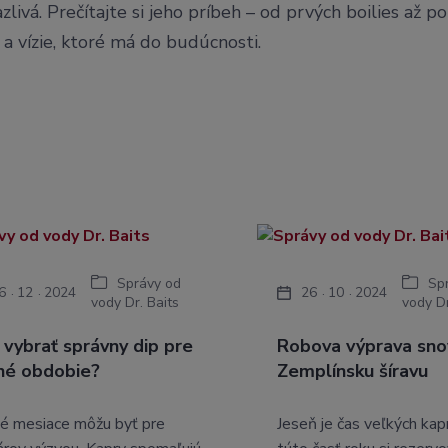
zlivá. Prečítajte si jeho príbeh – od prvých boilies až p
a vízie, ktoré má do budúcnosti.
Správy od
Sp
6
12
2024
26
10
2024
vody Dr. Baits
vody Dr
 vybrať správny dip pre
Robova výprava sno
né obdobie?
Zemplínsku šíravu
é mesiace môžu byť pre
Jeseň je čas veľkých kap