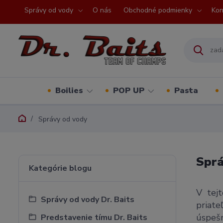
Správy od vody
O nás
Obchodné podmienky
Kon
Boilies
POP UP
Pasta
Správy od vody
Sprá
Kategórie blogu
V tejt
Správy od vody Dr. Baits
priate
úspešn
Predstavenie tímu Dr. Baits