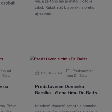
vie, a že toho nie je málo. Toto je
o osobák
Jakub Kúkol, náš bojovník na brehu
aj na vode.
rávy od
Predstavenie
07
04
2024
. Baits
tímu Dr. Baits
v na
Predstavenie Dominika
Barníka - člena tímu Dr. Baits
rov. Práve
Mladosť, dravosť, ochota a omnoho