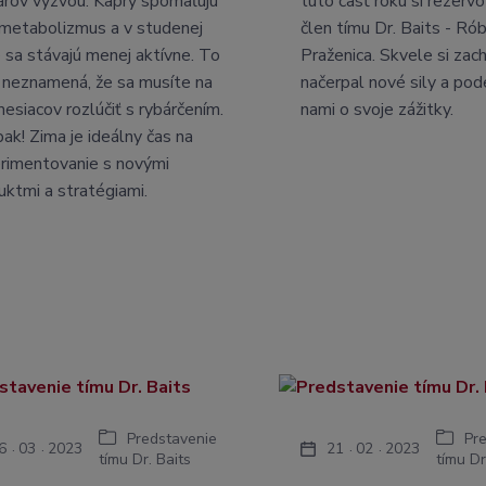
árov výzvou. Kapry spomaľujú
túto časť roku si rezervo
 metabolizmus a v studenej
člen tímu Dr. Baits - Ró
 sa stávajú menej aktívne. To
Praženica. Skvele si zach
 neznamená, že sa musíte na
načerpal nové sily a pode
mesiacov rozlúčiť s rybárčením.
nami o svoje zážitky.
ak! Zima je ideálny čas na
rimentovanie s novými
uktmi a stratégiami.
Predstavenie
Pr
6
03
2023
21
02
2023
tímu Dr. Baits
tímu Dr