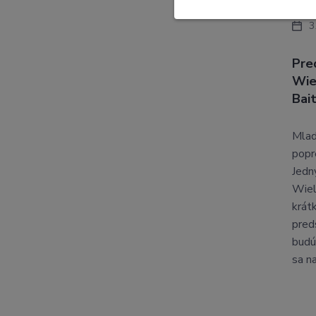
3
Pre
Wie
Bai
Mlad
popr
Jedn
Wiel
krát
pred
budú
sa na