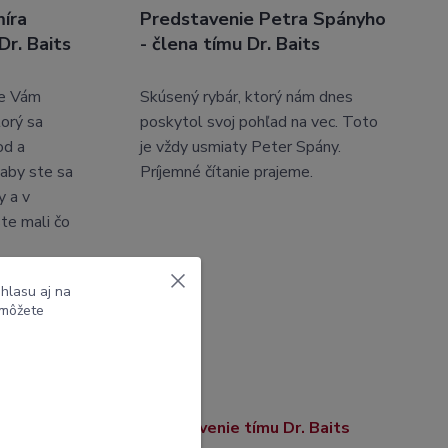
íra
Predstavenie Petra Spányho
Dr. Baits
- člena tímu Dr. Baits
me Vám
Skúsený rybár, ktorý nám dnes
torý sa
poskytol svoj pohľad na vec. Toto
od a
je vždy usmiaty Peter Spány.
 aby ste sa
Príjemné čítanie prajeme.
y a v
te mali čo
hlasu aj na
 môžete