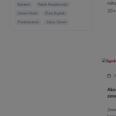
náka
Balaton
Patrik Radačovský
20+ 
Green Pearl
Ďula Bujňák
Predstavenie
Július Simon
2
Ako
zim
Zimn