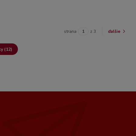
strana
z 3
ďalšie
ky (12)