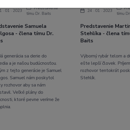
Predstavenie
Pr
1
01
2023
24
01
2023
tímu Dr. Baits
tímu Dr
dstavenie Samuela
Predstavenie Marti
lgosa - člena tímu Dr.
Stehlíka - člena tím
ts
Baits
á generácia sa derie do
Výborný rybár telom a d
edia a je našou budúcnosťou.
ešte lepší človek. Príje
ým z tejto generácie je Samuel
rozhovor tentokrát posk
gos. Samuel nám poskytol
Stehlík.
ky rozhovor aby sa nám
stavil. Veľké plány do
cnosti, ktoré pevne veríme že
plnia.