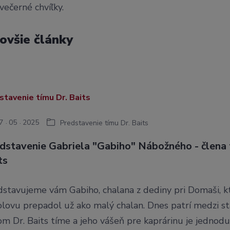
večerné chvíľky.
ovšie články
7
05
2025
Predstavenie tímu Dr. Baits
dstavenie Gabriela "Gabiho" Nábožného - člena 
ts
dstavujeme vám Gabiho, chalana z dediny pri Domaši, k
lovu prepadol už ako malý chalan. Dnes patrí medzi st
m Dr. Baits tíme a jeho vášeň pre kaprárinu je jednod