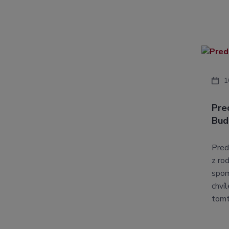
1
Pre
Bud
Pred
z ro
spom
chví
tomt