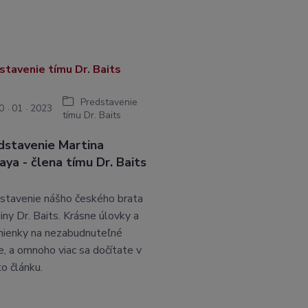
Predstavenie
0
01
2023
tímu Dr. Baits
dstavenie Martina
aya - člena tímu Dr. Baits
stavenie nášho českého brata
diny Dr. Baits. Krásne úlovky a
ienky na nezabudnuteľné
le, a omnoho viac sa dočítate v
o článku.