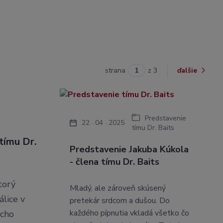
strana
z 3
ďalšie
Predstavenie
22
04
2025
tímu Dr. Baits
tímu Dr.
Predstavenie Jakuba Kúkola
- člena tímu Dr. Baits
torý
Mladý, ale zároveň skúsený
álice v
pretekár srdcom a dušou. Do
každého pípnutia vkladá všetko čo
ucho