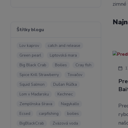
zimné 
Najn
Štítky blogu
Lov kaprov
catch and release
Green pearl
Liptovská mara
Big Black Crab
Boilies
Cray fish
1
Spice Krill Strawberry
Tovačov
Pre
Squid Salmon
Dušan Rúčka
Bai
Lom v Maďarsku
Kechnec
Zemplínska šírava
Nagykallo
Pre
rybo
Ecsed
carpfishing
boilies
našo
BigBlackCrab
Zväzová voda