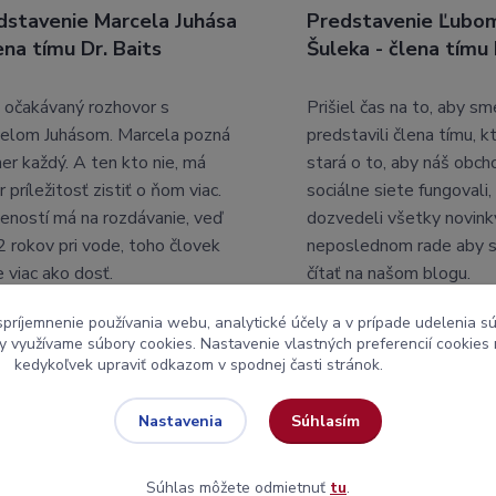
dstavenie Marcela Juhása
Predstavenie Ľubom
ena tímu Dr. Baits
Šuleka - člena tímu 
 očakávaný rozhovor s
Prišiel čas na to, aby s
elom Juhásom. Marcela pozná
predstavili člena tímu, k
er každý. A ten kto nie, má
stará o to, aby náš obch
 príležitosť zistiť o ňom viac.
sociálne siete fungovali,
eností má na rozdávanie, veď
dozvedeli všetky novink
2 rokov pri vode, toho človek
neposlednom rade aby s
e viac ako dosť.
čítať na našom blogu.
spríjemnenie používania webu, analytické účely a v prípade udelenia sú
my využívame súbory cookies. Nastavenie vlastných preferencií cookies
kedykoľvek upraviť odkazom v spodnej časti stránok.
Súhlasím
Nastavenia
Súhlas môžete odmietnuť
tu
.