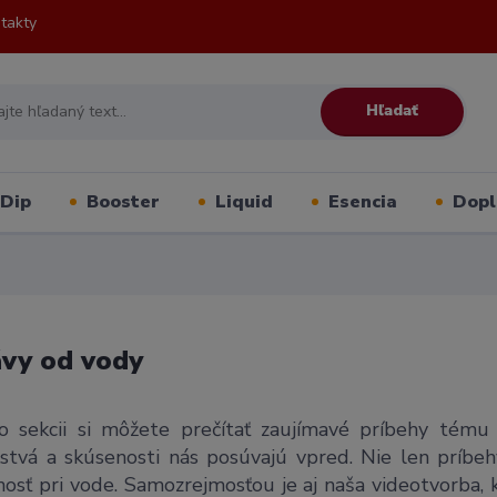
takty
Hľadať
Dip
Booster
Liquid
Esencia
Dopl
vy od vody
o sekcii si môžete prečítať zaujímavé príbehy tému 
ľstvá a skúsenosti nás posúvajú vpred. Nie len príbehy
osť pri vode. Samozrejmosťou je aj naša videotvorba, kt