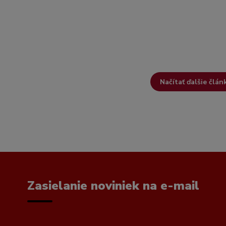
Načítať ďalšie člán
Zasielanie noviniek na e-mail