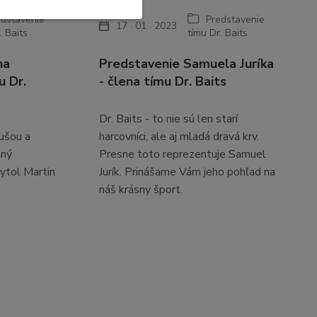
edstavenie
Predstavenie
17
01
2023
. Baits
tímu Dr. Baits
na
Predstavenie Samuela Juríka
u Dr.
- člena tímu Dr. Baits
Dr. Baits - to nie sú len starí
ušou a
harcovníci, ale aj mladá dravá krv.
mný
Presne toto reprezentuje Samuel
ytol Martin
Jurík. Prinášame Vám jeho pohľad na
náš krásny šport.