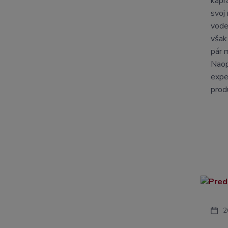
kapr
svoj
vode
však
pár 
Naop
expe
prod
2