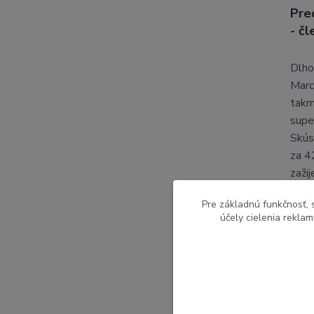
Pre
- čl
Dlho
Marc
takm
super
Skús
za 4
zažij
Pre základnú funkčnosť, 
účely cielenia rekla