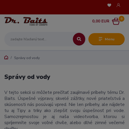
0
0,00 EUR
Menu
Správy od vody
Správy od vody
V tejto sekcii si môžete prečítať zaujímavé príbehy tému Dr.
Baits. Úspešné výpravy, skvelé zážitky, nové priateľstvá a
skúsenosti nás posúvajú vpred. Nie len príbehy, ale nájdete
tu aj Tipy a triky ako zlepšiť svoju úspešnosť pri vode.
Samozrejmosťou je aj naša videotvorba, ktorou si
spríjemníte svoje voľné chvíle, alebo dlhé zimné večerné
chvíľky.