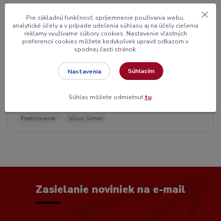
Lov kaprov
catch and release
Green pearl
Pre základnú funkčnosť, spríjemnenie používania webu,
analytické účely a v prípade udelenia súhlasu aj na účely cielenia
Liptovská mara
Big Black Crab
Boilies
Cray fish
reklamy využívame súbory cookies. Nastavenie vlastných
preferencií cookies môžete kedykoľvek upraviť odkazom v
Spice Krill Strawberry
Tovačov
Squid Salmon
spodnej časti stránok.
Dušan Rúčka
Lom v Maďarsku
Kechnec
Súhlasím
Nastavenia
Zemplínska šírava
Nagykallo
Ecsed
carpfishing
boilies
BigBlackCrab
Zväzová voda
Balaton
Súhlas môžete odmietnuť
tu
.
Patrik Radačovský
Green Pearl
Ďula Bujňák
Predstavenie
Július Simon
Zasielanie noviniek na e-mail