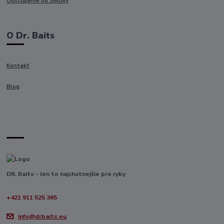
Odstúpenie od zmluvy
O Dr. Baits
Kontakt
Blog
DR. Baits - len to najchutnejšie pre ryby
+421 911 525 365
info@drbaits.eu