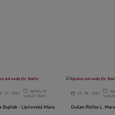
Správy od
Sp
9
07
2020
19
06
2020
vody Dr. Baits
vody Dr
a Bujňák - Liptovská Mara
Dušan Rúčka L. Mara