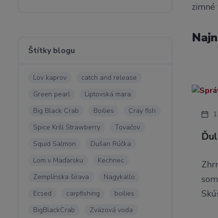
zimné 
Najn
Štítky blogu
Lov kaprov
catch and release
Green pearl
Liptovská mara
Big Black Crab
Boilies
Cray fish
1
Spice Krill Strawberry
Tovačov
Ďul
Squid Salmon
Dušan Rúčka
Lom v Maďarsku
Kechnec
Zhr
Zemplínska šírava
Nagykallo
som 
Skú
Ecsed
carpfishing
boilies
BigBlackCrab
Zväzová voda