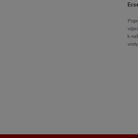
Ecs
Popr
výpr
k na
vody