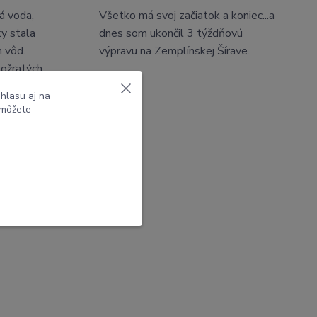
á voda,
Všetko má svoj začiatok a koniec...a
ky stala
dnes som ukončil 3 týždňovú
h vôd.
výpravu na Zemplínskej Šírave.
ožratých,
 preriedená
hlasu aj na
 môžete