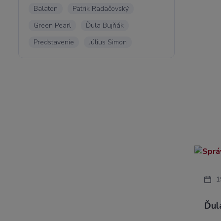
Balaton
Patrik Radačovský
Green Pearl
Ďula Bujňák
Predstavenie
Július Simon
1
Ďul