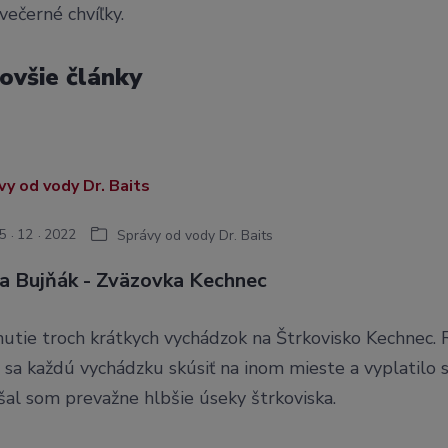
večerné chvíľky.
ovšie články
5
12
2022
Správy od vody Dr. Baits
a Bujňák - Zväzovka Kechnec
nutie troch krátkych vychádzok na Štrkovisko Kechnec.
sa každú vychádzku skúsiť na inom mieste a vyplatilo s
šal som prevažne hlbšie úseky štrkoviska.