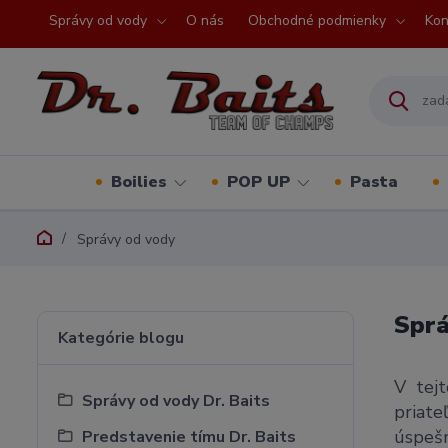
Správy od vody
O nás
Obchodné podmienky
Kon
Boilies
POP UP
Pasta
Správy od vody
Sprá
Kategórie blogu
V tejt
Správy od vody Dr. Baits
priate
úspešn
Predstavenie tímu Dr. Baits