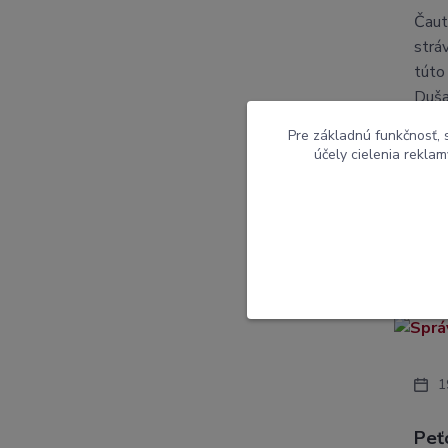
Čaut
strá
túto
Duša
pekn
Pre základnú funkčnosť, 
účely cielenia rekla
1
Peť