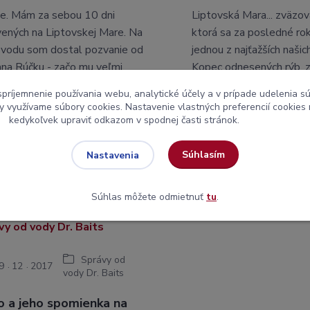
e. Mám za sebou 10 dni
Liptovská Mara... zväzov
vených na Liptovskej Mare. Na
ktorá sa za posledné ro
 vodu som dostal pozvanie od
jednou z najťažších našic
na Rúčku - začo mu veľmi
Kopec odnesených rýb, z
e ďakujem.
zlikvidovaných ... proste
spríjemnenie používania webu, analytické účely a v prípade udelenia sú
osádka.
my využívame súbory cookies. Nastavenie vlastných preferencií cookies
kedykoľvek upraviť odkazom v spodnej časti stránok.
Súhlasím
Nastavenia
Súhlas môžete odmietnuť
tu
.
Správy od
9
12
2017
vody Dr. Baits
o a jeho spomienka na