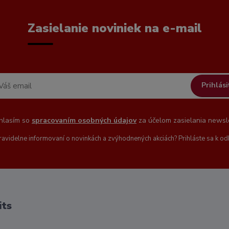
Zasielanie noviniek na e-mail
Prihlási
hlasím so
spracovaním osobných údajov
za účelom zasielania newsle
ravidelne informovaní o novinkách a zvýhodnených akciách? Prihláste sa k od
its