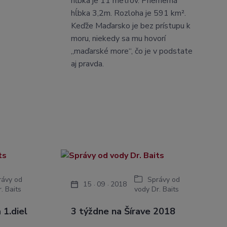
hĺbka je 11 metrov. Priemerná
hĺbka 3,2m. Rozloha je 591 km².
Keďže Maďarsko je bez prístupu k
moru, niekedy sa mu hovorí
„maďarské more“, čo je v podstate
aj pravda.
rávy od
Správy od
15
09
2018
. Baits
vody Dr. Baits
 1.diel
3 týždne na Šírave 2018