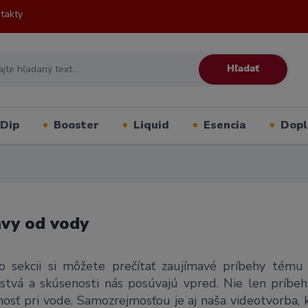
takty
Hľadať
Dip
Booster
Liquid
Esencia
Dopl
vy od vody
o sekcii si môžete prečítať zaujímavé príbehy tému 
ľstvá a skúsenosti nás posúvajú vpred. Nie len príbehy
osť pri vode. Samozrejmosťou je aj naša videotvorba, kt