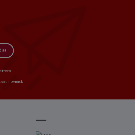
ť sa
ttera.
beru noviniek