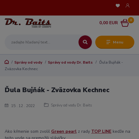
0
0,00 EUR
Menu
Správy od vody
Správy od vody Dr. Baits
Ďula Bujňák -
Zväzovka Kechnec
Ďula Bujňák - Zväzovka Kechnec
Správy od vody Dr. Baits
15
12
2022
Ako kŕmenie som zvolil
Green pearl
z rady
TOP LINE
kedže na
tejto vode sa premožili slávičky.