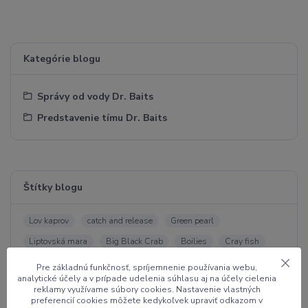
Kategórie blogu
Správy od vody Dr. Baits
Predstavenie tímu Dr. Baits
Štítky blogu
Lov kaprov
catch and release
Green pearl
Liptovská mara
Big Black Crab
Boilies
Cray fish
Spice Krill Strawberry
Tovačov
Squid Salmon
Pre základnú funkčnosť, spríjemnenie používania webu,
analytické účely a v prípade udelenia súhlasu aj na účely cielenia
Dušan Rúčka
Lom v Maďarsku
Kechnec
reklamy využívame súbory cookies. Nastavenie vlastných
preferencií cookies môžete kedykoľvek upraviť odkazom v
Zemplínska šírava
Nagykallo
Ecsed
carpfishing