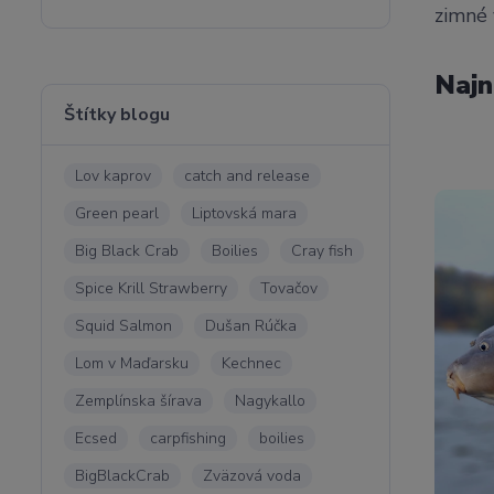
zimné 
Najn
Štítky blogu
Lov kaprov
catch and release
Green pearl
Liptovská mara
Big Black Crab
Boilies
Cray fish
Spice Krill Strawberry
Tovačov
Squid Salmon
Dušan Rúčka
Lom v Maďarsku
Kechnec
Zemplínska šírava
Nagykallo
Ecsed
carpfishing
boilies
BigBlackCrab
Zväzová voda