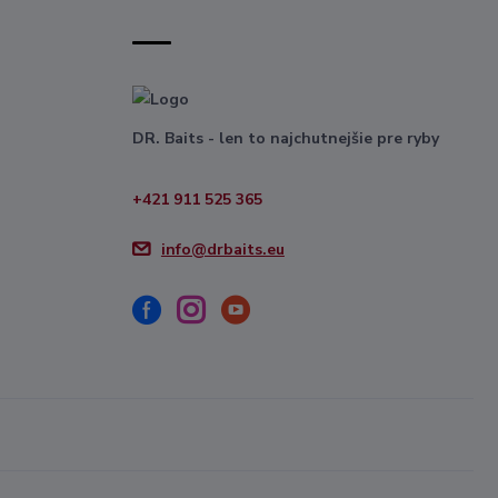
DR. Baits - len to najchutnejšie pre ryby
+421 911 525 365
info@drbaits.eu