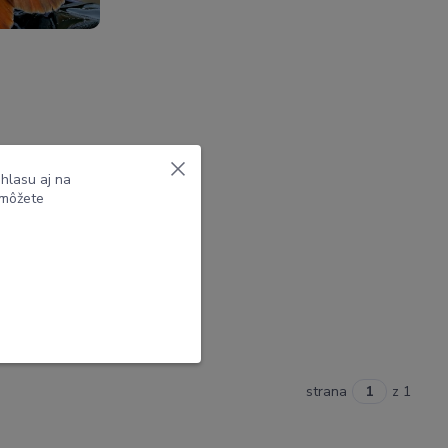
očakávali.
hlasu aj na
ážam opäť
 môžete
strana
z 1