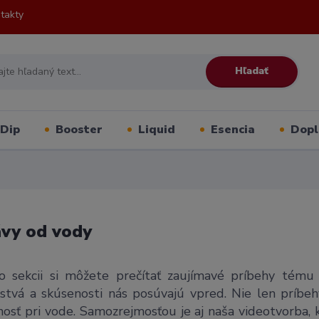
takty
Hľadať
Dip
Booster
Liquid
Esencia
Dopl
vy od vody
o sekcii si môžete prečítať zaujímavé príbehy tému 
ľstvá a skúsenosti nás posúvajú vpred. Nie len príbehy
osť pri vode. Samozrejmosťou je aj naša videotvorba, kt