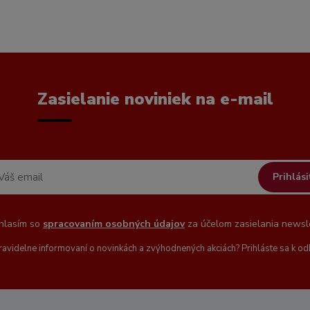
Zasielanie noviniek na e-mail
Prihlási
hlasím so
spracovaním osobných údajov
za účelom zasielania newsle
ravidelne informovaní o novinkách a zvýhodnených akciách? Prihláste sa k od