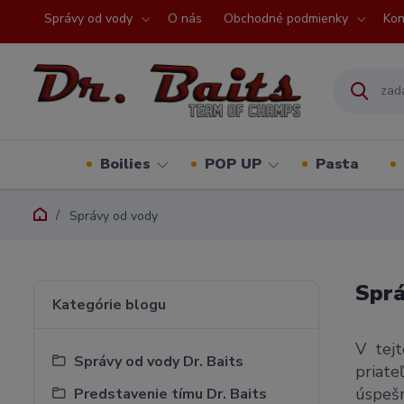
Správy od vody
O nás
Obchodné podmienky
Kon
Boilies
POP UP
Pasta
Správy od vody
Sprá
Kategórie blogu
V tejt
Správy od vody Dr. Baits
priate
úspešn
Predstavenie tímu Dr. Baits