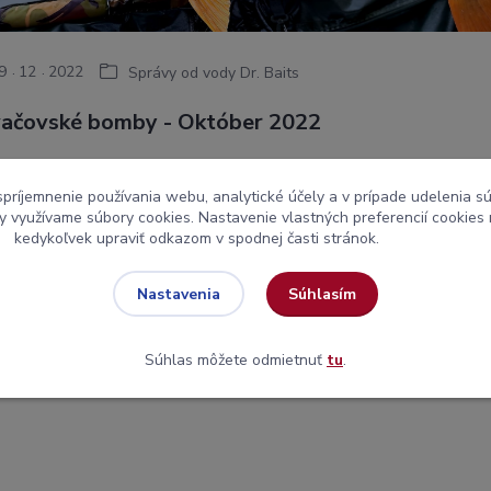
9
12
2022
Správy od vody Dr. Baits
ačovské bomby - Október 2022
ec októbra 2022, to bol ten čas ktorý sme netrpezlivo 
spríjemnenie používania webu, analytické účely a v prípade udelenia sú
edeľu 23. októbra o 3 hodine ráno sadám do auta a vyr
my využívame súbory cookies. Nastavenie vlastných preferencií cookies
kedykoľvek upraviť odkazom v spodnej časti stránok.
ašim bratom Čechom.
Súhlasím
Nastavenia
Súhlas môžete odmietnuť
tu
.