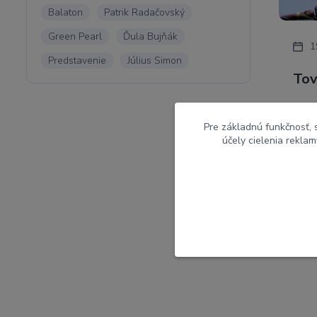
Balaton
Patrik Radačovský
Green Pearl
Ďula Bujňák
1
Predstavenie
Július Simon
Tov
Koni
Pre základnú funkčnosť, 
V n
účely cielenia rekla
k n