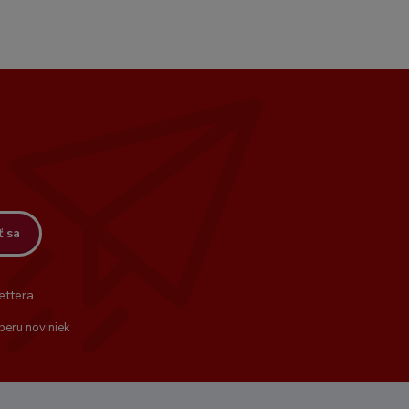
ť sa
ttera.
beru noviniek