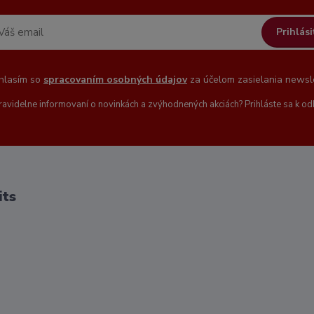
Prihlási
hlasím so
spracovaním osobných údajov
za účelom zasielania newsle
ravidelne informovaní o novinkách a zvýhodnených akciách? Prihláste sa k od
its