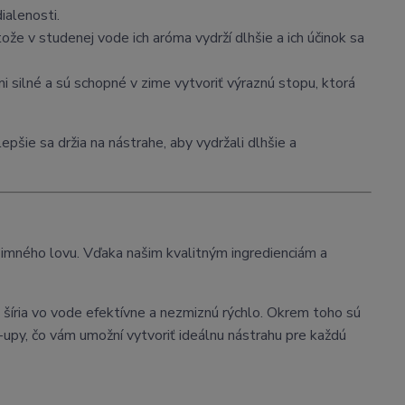
ialenosti.
tože v studenej vode ich aróma vydrží dlhšie a ich účinok sa
ľmi silné a sú schopné v zime vytvoriť výraznú stopu, ktorá
pšie sa držia na nástrahe, aby vydržali dlhšie a
imného lovu. Vďaka našim kvalitným ingredienciám a
a šíria vo vode efektívne a nezmiznú rýchlo. Okrem toho sú
-upy, čo vám umožní vytvoriť ideálnu nástrahu pre každú