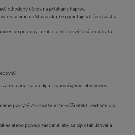
ajú dlhodobý účinok na prilákanie kaprov.
kvality priamo na Slovensku, čo garantuje ich čerstvosť a
oilies po pop-upy, a zabezpečí ich zvýšenú atraktivitu.
sledovný:
es alebo pop-up do dipu. Doporučujeme, aby boilies
omerne pokrytý. Ak chcete ešte väčší efekt, nechajte dip
ilies alebo pop-up zaschnúť, aby sa dip stabilizoval a