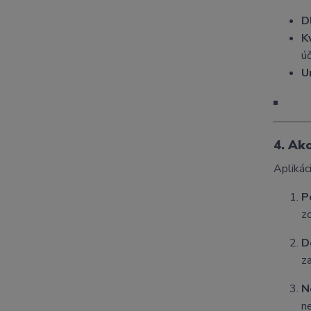
D
K
úč
U
4. Ak
Aplikác
P
z
D
z
N
n