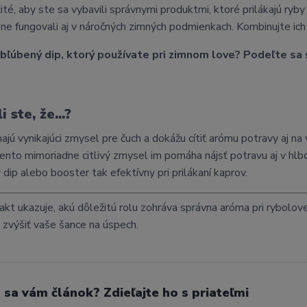
žité, aby ste sa vybavili správnymi produktmi, ktoré prilákajú ryb
nne fungovali aj v náročných zimných podmienkach. Kombinujte ich 
bľúbený dip, ktorý používate pri zimnom love? Podeľte sa 
 ste, že...?
ajú vynikajúci zmysel pre čuch a dokážu cítiť arómu potravy aj n
ento mimoriadne citlivý zmysel im pomáha nájsť potravu aj v hlbo
 dip alebo booster tak efektívny pri prilákaní kaprov.
akt ukazuje, akú dôležitú rolu zohráva správna aróma pri rybolov
 zvýšiť vaše šance na úspech.
l sa vám článok? Zdieľajte ho s priateľmi