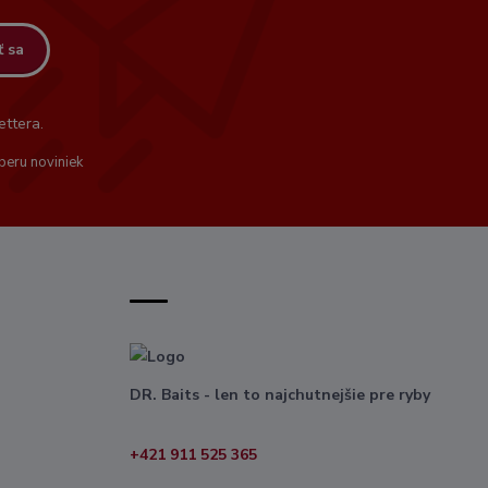
ť sa
ttera.
beru noviniek
DR. Baits - len to najchutnejšie pre ryby
+421 911 525 365