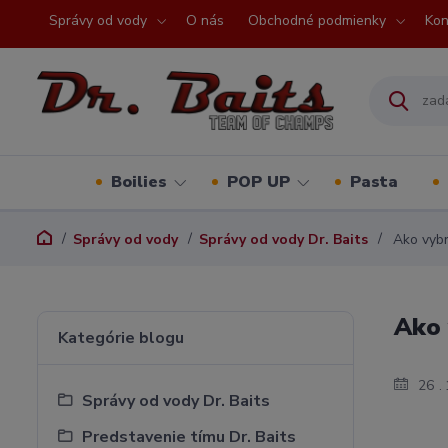
Správy od vody
O nás
Obchodné podmienky
Kon
Boilies
POP UP
Pasta
Správy od vody
Správy od vody Dr. Baits
Ako vybr
Ako 
Kategórie blogu
26
Správy od vody Dr. Baits
Predstavenie tímu Dr. Baits