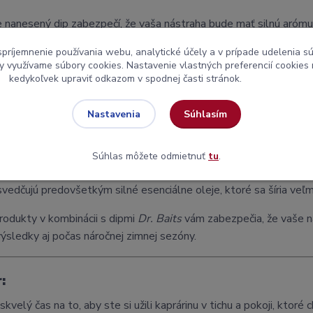
 nanesený dip zabezpečí, že vaša nástraha bude mať silnú arómu, 
spríjemnenie používania webu, analytické účely a v prípade udelenia sú
my využívame súbory cookies. Nastavenie vlastných preferencií cookies
py na ďalšie produkty: Boostery a esencie
kedykoľvek upraviť odkazom v spodnej časti stránok.
te zvýšiť atraktivitu vašich nástrah, odporúčame kombinovať dipy
.
Súhlasím
Nastavenia
oostery
: Tieto produkty pomáhajú zvýšiť intenzitu vône a chuti
ákavejšia, booster je skvelým doplnkom k dipu.
Súhlas môžete odmietnuť
tu
.
sencie
: Používanie esencií vám umožní prispôsobiť vôňu a chuť va
svedčujú predovšetkým silné esenciálne oleje, ktoré sa šíria veľm
rodukty v kombinácii s dipmi
Dr. Baits
vám zabezpečia, že vaše ná
výsledky aj počas náročnej zimnej sezóny.
:
 skvelý čas na to, aby ste si užili kaprárinu v tichu a pokoji, kto