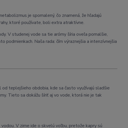
h metabolizmus je spomalený, čo znamená, že hľadajú
ahy, ktoré používate, boli extra atraktívne.
ody. V studenej vode sa tie arómy šíria oveľa pomalšie,
chto podmienkach. Naša rada: čím výraznejšia a intenzívnejšia
 od teplejšieho obdobia, kde sa často využívajú sladšie
ómy. Tieto sa dokážu šíriť aj vo vode, ktorá nie je tak
ri vodou. V zime ide o skvelú voľbu, pretože kapry sú