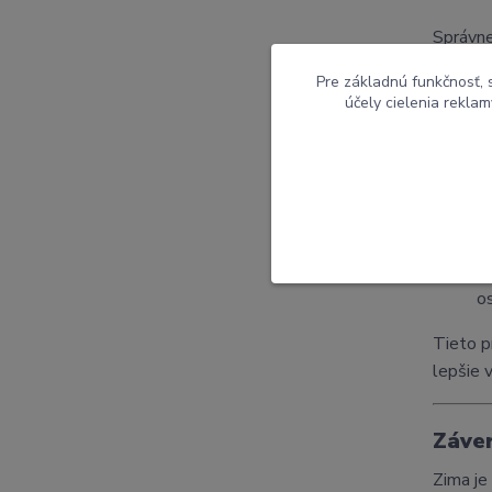
Správne
Pre základnú funkčnosť, 
účely cielenia rekla
5. Ti
Ak chce
esencie
B
l
E
o
Tieto p
lepšie 
Záver
Zima je