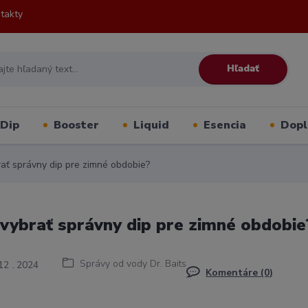
takty
Hľadať
Dip
Booster
Liquid
Esencia
Dopl
ať správny dip pre zimné obdobie?
vybrať správny dip pre zimné obdobie
Správy od vody Dr. Baits
12
2024
Komentáre (0)