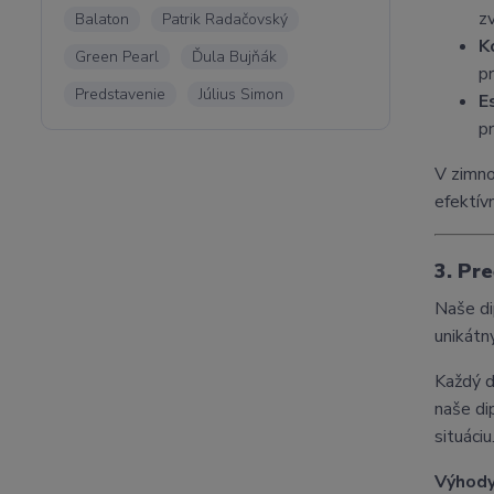
zv
Balaton
Patrik Radačovský
K
Green Pearl
Ďula Bujňák
pr
Predstavenie
Július Simon
E
pr
V zimno
efektívn
3. Pr
Naše d
unikátn
Každý 
naše di
situáciu
Výhody