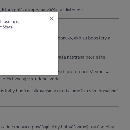
ktorá priláka kapry na väčšiu vzdialenosť.
hlasu aj na
 môžete
 s ďalšími produktmi z našej ponuky, ako sú boostery a
 nástrahy. Pokiaľ chcete, aby vaša nástraha bola ešte
šich nástrah presne podľa vašich preferencií. V zime sa
i efektívne aj v studenej vode.
strahy budú najlákavejšie v okolí a umožnia vám dosiahnuť
ré chladné mesiace prinášajú. Aby bol váš zimný lov úspešný,