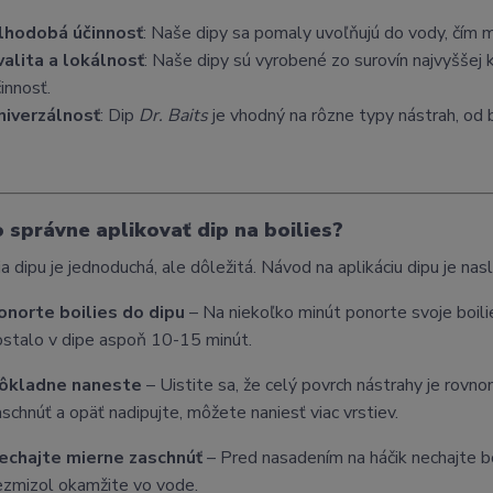
lhodobá účinnosť
: Naše dipy sa pomaly uvoľňujú do vody, čím m
valita a lokálnosť
: Naše dipy sú vyrobené zo surovín najvyššej 
innosť.
niverzálnosť
: Dip
Dr. Baits
je vhodný na rôzne typy nástrah, od b
o správne aplikovať dip na boilies?
ia dipu je jednoduchá, ale dôležitá. Návod na aplikáciu dipu je na
onorte boilies do dipu
– Na niekoľko minút ponorte svoje boili
ostalo v dipe aspoň 10-15 minút.
ôkladne naneste
– Uistite sa, že celý povrch nástrahy je rovn
aschnúť a opäť nadipujte, môžete naniesť viac vrstiev.
echajte mierne zaschnúť
– Pred nasadením na háčik nechajte bo
ezmizol okamžite vo vode.