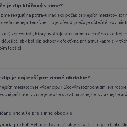
čo je dip kľúčový v zime?
 zime reagujú na potravu inak ako počas teplejších mesiacov. Ic
 oveľa menej intenzívne. To je dôvod, prečo je dôležité, aby nástr
tekutý koncentrát, ktorý uvoľňuje silnú arómu a chuť do okolitej v
e dôležité, aby bol dip schopný efektívne pritiahnuť kapra aj v tý
tým lepšie!
ý dip je najlepší pre zimné obdobie?
nejších mesiacoch je výber dipu kľúčovým rozhodnutím. Na rozdiel
ocné príchute, v zime je lepšie staviť na silnejšie, výraznejšie ar
čané príchute pre zimné obdobie:
ybacia príchuť
: Rybacie dipy majú silný zápach, ktorý sa ľahko ší