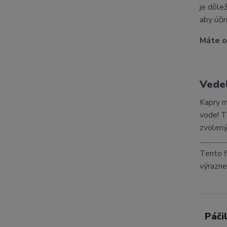
je dôle
aby úči
Máte o
Vedeli
Kapry m
vode! T
zvolený
Tento f
výrazne
Páči