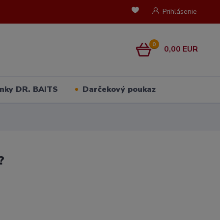
Prihlásenie
0
0,00 EUR
nky DR. BAITS
Darčekový poukaz
?