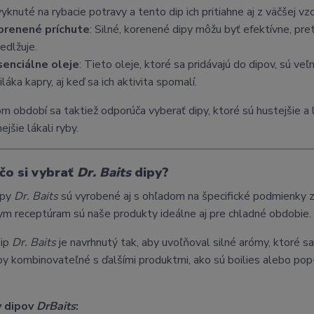
yknuté na rybacie potravy a tento dip ich pritiahne aj z väčšej vzd
orenené príchute
: Silné, korenené dipy môžu byť efektívne, pre
edlžuje.
senciálne oleje
: Tieto oleje, ktoré sa pridávajú do dipov, sú ve
iláka kapry, aj keď sa ich aktivita spomalí.
m období sa taktiež odporúča vyberať dipy, ktoré sú hustejšie a le
ejšie lákali ryby.
ečo si vybrať
Dr. Baits
dipy?
ipy
Dr. Baits
sú vyrobené aj s ohľadom na špecifické podmienky z
ym receptúram sú naše produkty ideálne aj pre chladné obdobie.
dip
Dr. Baits
je navrhnutý tak, aby uvoľňoval silné arómy, ktoré s
py kombinovateľné s ďalšími produktmi, ako sú boilies alebo pop
.
 dipov
DrBaits
: