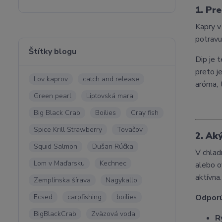
1. Pre
Kapry v
potravu
Štítky blogu
Dip je 
preto j
Lov kaprov
catch and release
aróma, 
Green pearl
Liptovská mara
Big Black Crab
Boilies
Cray fish
Spice Krill Strawberry
Tovačov
2. Ak
Squid Salmon
Dušan Rúčka
V chlad
Lom v Maďarsku
Kechnec
alebo ov
aktívna.
Zemplínska šírava
Nagykallo
Ecsed
carpfishing
boilies
Odporú
BigBlackCrab
Zväzová voda
R