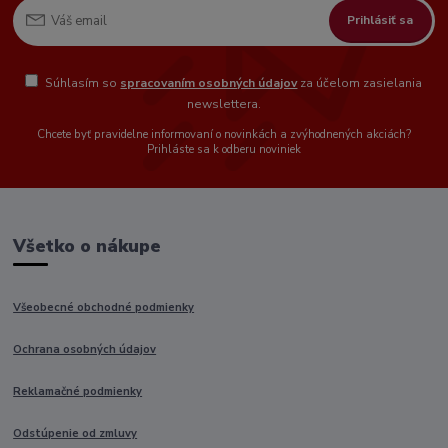
Prihlásiť sa
Súhlasím so
spracovaním osobných údajov
za účelom zasielania
newslettera.
Chcete byť pravidelne informovaní o novinkách a zvýhodnených akciách?
Prihláste sa k odberu noviniek
Všetko o nákupe
Všeobecné obchodné podmienky
Ochrana osobných údajov
Reklamačné podmienky
Odstúpenie od zmluvy