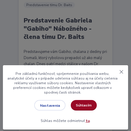
Predstavenie tímu Dr. Baits
Predstavenie Gabriela
"Gabiho" Nábožného -
člena tímu Dr. Baits
Predstavujeme vám Gabiho, chalana z dediny pri
Domaši, ktorý rybolovu prepadol už ako malý
chalan. Dnes patrí medzi stálice v našom Dr.
Baits tíme a j...
čítať celé
Pre základnú funkčnosť, spríjemnenie používania webu,
analytické účely a v prípade udelenia súhlasu aj na účely cielenia
reklamy využívame súbory cookies. Nastavenie vlastných
preferencií cookies môžete kedykoľvek upraviť odkazom v
17
05
2025
spodnej časti stránok.
Súhlasím
Nastavenia
Súhlas môžete odmietnuť
tu
.
Predstavenie tímu Dr. Baits