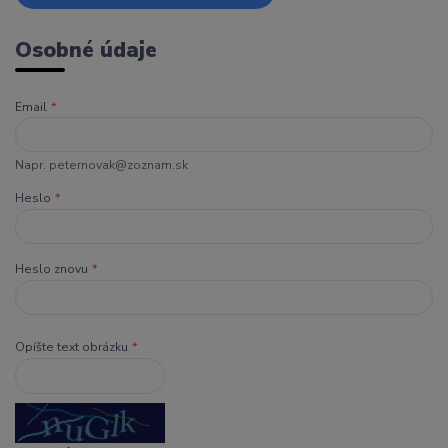
Osobné údaje
Email
*
Napr. peternovak@zoznam.sk
Heslo
*
Heslo znovu
*
Opíšte text obrázku
*