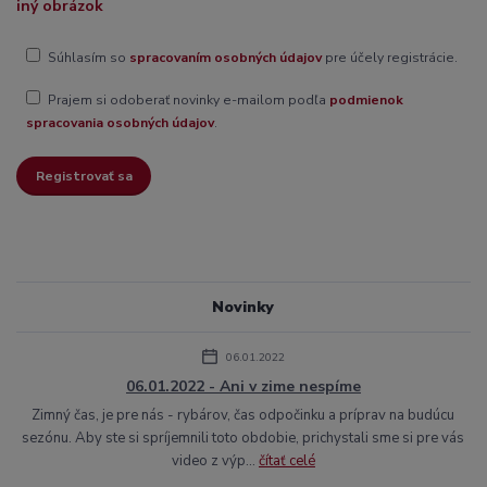
iný obrázok
Súhlasím so
spracovaním osobných údajov
pre účely registrácie.
Prajem si odoberať novinky e-mailom podľa
podmienok
spracovania osobných údajov
.
Registrovať sa
Novinky
06.01.2022
06.01.2022 - Ani v zime nespíme
Zimný čas, je pre nás - rybárov, čas odpočinku a príprav na budúcu
sezónu. Aby ste si spríjemnili toto obdobie, prichystali sme si pre vás
video z výp...
čítať celé