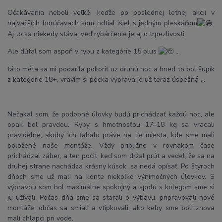
Očakávania neboli veľké, keďže po poslednej letnej akcii v
najvačších horúčavach som odtial išiel s jedným pleskáčom
Aj to sa niekedy stáva, veď rybárčenie je aj o trpezlivosti.
Ale dúfal som aspoň v rybu z kategórie 15 plus
…
táto méta sa mi podarila pokoriť uz druhú noc a hned to bol šupík
z kategorie 18+, vravím si pecka výprava je už teraz úspešná …
Nečakal som, že podobné úlovky budú prichádzať každú noc, ale
opak bol pravdou. Ryby s hmotnosťou 17–18 kg sa vracali
pravidelne, akoby ich ťahalo práve na tie miesta, kde sme mali
položené naše montáže. Vždy približne v rovnakom čase
prichádzal záber, a ten pocit, keď som držal prút a vedel, že sa na
druhej strane nachádza krásny kúsok, sa nedá opísať. Po štyroch
dňoch sme už mali na konte niekoľko výnimočných úlovkov. S
výpravou som bol maximálne spokojný a spolu s kolegom sme si
ju užívali. Počas dňa sme sa starali o výbavu, pripravovali nové
montáže, občas sa smiali a vtipkovali, ako keby sme boli znova
malí chlapci pri vode.