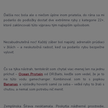
Ďalšia noc bola ale o niečom úplne inom priatelia, do rána sa mi
podarilo do podložky dostať dve extrémne ryby z kategorie 22+,
ktoré zaklincovali túto výpravu tým najlepším spôsobom.
Nezabudnuteľná noc! Každý záber bol napätý, adrenalín prúdiaci
v žilách – a neskutočná radosť, keď sa podarilo rybu bezpečne
vyloviť.
Čo sa týka nástrah, tentokrát som chytal viac-menej len na jednu
príchuť –
Ocean Protein
od DR.Baits, keďže som vedel, že je to
na túto vodu gamechanger. Kombinoval som to s popkou
Bananas
, a výsledky hovorili samé za seba – veľké ryby to žrali s
chuťou, a nemal som potrebu nič meniť.
Zemplínska Šírava nesklamala. Poskytla nádherné prostredie,