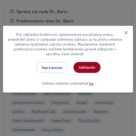
Správy od vody Dr. Baits
Predstavenie tímu Dr. Baits
Pre základnú funkčnosť, spríjemnenie používania webu,
analytické účely a v prípade udelenia súhlasu aj na účely cielenia
reklamy využívame súbory cookies. Nastavenie vlastných
preferencií cookies môžete kedykoľvek upraviť odkazom v
Štítky blogu
spodnej časti stránok.
Lov kaprov
catch and release
Green pearl
Súhlasím
Nastavenia
Liptovská mara
Big Black Crab
Boilies
Cray fish
Súhlas môžete odmietnuť
tu
.
Spice Krill Strawberry
Tovačov
Squid Salmon
Dušan Rúčka
Lom v Maďarsku
Kechnec
Zemplínska šírava
Nagykallo
Ecsed
carpfishing
boilies
BigBlackCrab
Zväzová voda
Balaton
Patrik Radačovský
Green Pearl
Ďula Bujňák
Predstavenie
Július Simon