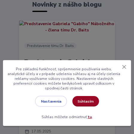
Novinky z nášho blogu
Predstavenie tímu Dr. Baits
Predstavenie Gabriela
"Gabiho" Nábožného -
Pre základnú funkčnosť, spríjemnenie používania webu,
analytické účely a v prípade udelenia súhlasu aj na účely cielenia
člena tímu Dr. Baits
reklamy využívame súbory cookies. Nastavenie vlastných
preferencií cookies môžete kedykoľvek upraviť odkazom v
spodnej časti stránok.
Predstavujeme vám Gabiho, chalana z dediny pri
Domaši, ktorý rybolovu prepadol už ako malý
Súhlasím
Nastavenia
chalan. Dnes patrí medzi stálice v našom Dr.
Baits tíme a j...
čítať celé
Súhlas môžete odmietnuť
tu
.
17
05
2025