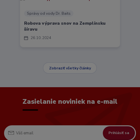
Správy od vody Dr. Baits
Robova výprava snov na Zemplínsku
šíravu
26
10
2024
Zobraziť všetky články
Zasielanie noviniek na e-mail
Prihlásiť sa