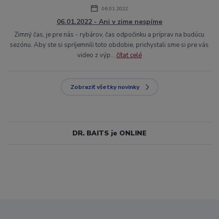
06.01.2022
06.01.2022 - Ani v zime nespíme
Zimný čas, je pre nás - rybárov, čas odpočinku a príprav na budúcu
sezónu. Aby ste si spríjemnili toto obdobie, prichystali sme si pre vás
video z výp...
čítať celé
Zobraziť všetky novinky
DR. BAITS je ONLINE