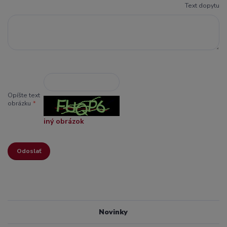
Text dopytu
Opíšte text
obrázku
*
iný obrázok
Novinky