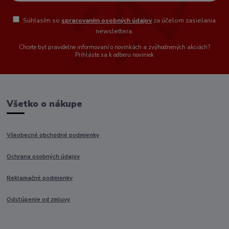
Súhlasím so
spracovaním osobných údajov
za účelom zasielania
newslettera.
Chcete byť pravidelne informovaní o novinkách a zvýhodnených akciách?
Prihláste sa k odberu noviniek
Všetko o nákupe
Všeobecné obchodné podmienky
Ochrana osobných údajov
Reklamačné podmienky
Odstúpenie od zmluvy