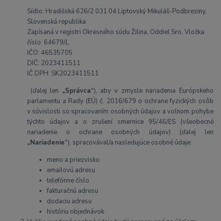
Sídlo: Hradišská 626/2 031 04 Liptovský Mikuláš-Podbreziny,
Slovenská republika
Zapísaná v registri Okresného súdu Žilina, Oddiel Sro, Vložka
číslo: 64679/L
IČO: 46535705
DIČ: 2023411511
IČ DPH: SK2023411511
(ďalej len
„Správca“
), aby v zmysle nariadenia Európskeho
parlamentu a Rady (EÚ) č. 2016/679 o ochrane fyzických osôb
v súvislosti so spracovaním osobných údajov a voľnom pohybe
týchto údajov a o zrušení smernice 95/46/ES (všeobecné
nariadenie o ochrane osobných údajov) (ďalej len
„Nariadenie“
), spracovával/a nasledujúce osobné údaje:
meno a priezvisko
emailovú adresu
telefónne číslo
fakturačnú adresu
dodaciu adresu
históriu objednávok