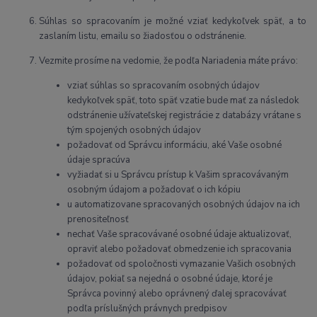
Súhlas so spracovaním je možné vziať kedykoľvek späť, a to
zaslaním listu, emailu so žiadosťou o odstránenie.
Vezmite prosíme na vedomie, že podľa Nariadenia máte právo:
vziať súhlas so spracovaním osobných údajov
kedykoľvek späť, toto späť vzatie bude mať za následok
odstránenie užívateľskej registrácie z databázy vrátane s
tým spojených osobných údajov
požadovať od Správcu informáciu, aké Vaše osobné
údaje spracúva
vyžiadať si u Správcu prístup k Vašim spracovávaným
osobným údajom a požadovať o ich kópiu
u automatizovane spracovaných osobných údajov na ich
prenositeľnosť
nechať Vaše spracovávané osobné údaje aktualizovať,
opraviť alebo požadovať obmedzenie ich spracovania
požadovať od spoločnosti vymazanie Vašich osobných
údajov, pokiaľ sa nejedná o osobné údaje, ktoré je
Správca povinný alebo oprávnený ďalej spracovávať
podľa príslušných právnych predpisov