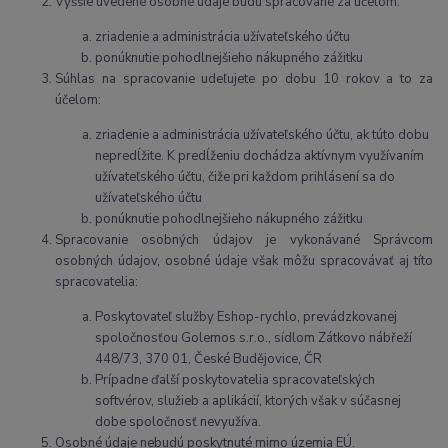
Vyššie uvedené osobné údaje budú spracované za účelom:
zriadenie a administrácia užívateľského účtu
ponúknutie pohodlnejšieho nákupného zážitku
Súhlas na spracovanie udeľujete po dobu 10 rokov a to za
účelom:
zriadenie a administrácia užívateľského účtu, ak túto dobu
nepredĺžite. K predĺženiu dochádza aktívnym využívaním
užívateľského účtu, čiže pri každom prihlásení sa do
užívateľského účtu
ponúknutie pohodlnejšieho nákupného zážitku
Spracovanie osobných údajov je vykonávané Správcom
osobných údajov, osobné údaje však môžu spracovávať aj títo
spracovatelia:
Poskytovateľ služby Eshop-rychlo, prevádzkovanej
spoločnosťou Golemos s.r.o., sídlom Zátkovo nábřeží
448/73, 370 01, České Budějovice, ČR
Prípadne ďalší poskytovatelia spracovateľských
softvérov, služieb a aplikácií, ktorých však v súčasnej
dobe spoločnosť nevyužíva.
Osobné údaje nebudú poskytnuté mimo územia EÚ.