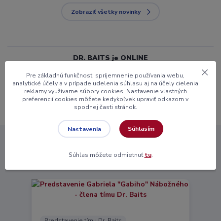
Zobraziť všetky novinky
DR. BAITS je ONLINE
Pre základnú funkčnosť, spríjemnenie používania webu,
analytické účely a v prípade udelenia súhlasu aj na účely cielenia
reklamy využívame súbory cookies. Nastavenie vlastných
preferencií cookies môžete kedykoľvek upraviť odkazom v
spodnej časti stránok.
Súhlasím
Nastavenia
Novinky z nášho blogu
Súhlas môžete odmietnuť
tu
.
Predstavenie tímu Dr. Baits