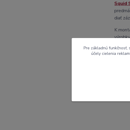
Squid 
predmáč
diať záz
K montá
výrobky
Pre základnú funkčnosť, 
Veľká p
účely cielenia rekla
Keď Mir
prísť k
to za t