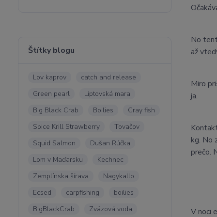
Očakáva
No tent
Štítky blogu
až vted
Lov kaprov
catch and release
Miro pr
Green pearl
Liptovská mara
ja.
Big Black Crab
Boilies
Cray fish
Spice Krill Strawberry
Tovačov
Kontakt
kg. No 
Squid Salmon
Dušan Rúčka
prečo. 
Lom v Maďarsku
Kechnec
Zemplínska šírava
Nagykallo
Ecsed
carpfishing
boilies
BigBlackCrab
Zväzová voda
V noci 