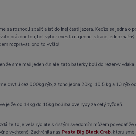
me sa rozhodli zbaliť a ísť do inej časti jazera. Keďže sa jedna 
ívalo prázdnotou, bol výber miesta na jednej strane jednoznačný 
em rozprávať, ono to vyšlo!
en že sme mali jeden čln ale zato baterky boli do rezervy vďaka
me chytili cez 900kg rýb, z toho jedna 20kg, 19.5 kg a 13 rýb o
vé je že od 14kg do 15kg boli iba dve ryby za celý týždeň.
zdá že to je veľa rýb ale s čistým svedomím môžem povedať že s
čne vychcané. Zachránila nás
Pasta Big Black Crab
, ktorú sme 