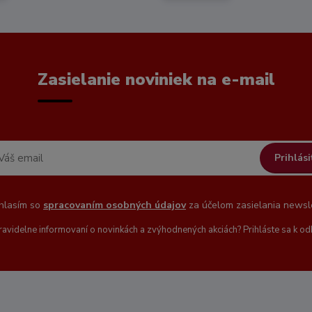
Zasielanie noviniek na e-mail
Prihlási
hlasím so
spracovaním osobných údajov
za účelom zasielania newsle
ravidelne informovaní o novinkách a zvýhodnených akciách? Prihláste sa k od