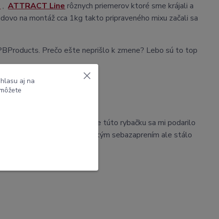
e
,
ATTRACT Line
rôznych priemerov ktoré sme krájali a
dovo na montáž cca 1kg takto pripraveného mixu začali sa
PBProducts. Prečo ešte neprišlo k zmene? Lebo sú to top
hlasu aj na
red 5 rokmi ak nie viac.
 môžete
a doslova išiel ako píla. Keďže túto rybačku sa mi podarilo
úspešného konca. Aj keď s veľkým sebazaprením ale stálo