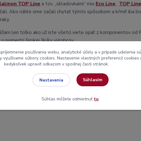
Salmon TOP Line
a tzv. „skladovkami“ mix
Eco Line
,
TOP Lin
ali. Ako náhle sme začali chytať týmto spôsobom a kŕmiť iba bo
raky.
žam len toľko ako už iste všetci viete opäť z komponentov od 
 s pomedzi širokej škály výrobcov.
spríjemnenie používania webu, analytické účely a v prípade udelenia sú
ochvala patrí Miroslav Šúry ktorý chytal kapry naposledy možno p
my využívame súbory cookies. Nastavenie vlastných preferencií cookies
kedykoľvek upraviť odkazom v spodnej časti stránok.
o videl že je tu potenciál si krásne zachytať zahryzol sa do toho 
Súhlasím
Nastavenia
 úrazu, len tak tak na tabletkách som to do nedele doklepal do 
o. Ale dosť bolo rečí, nech sa páči pokochajte sa našimi úlovkami:
Súhlas môžete odmietnuť
tu
.