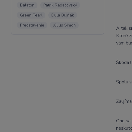
Balaton
Patrik Radačovský
Green Pearl
Ďula Bujňák
Predstavenie
Július Simon
A tak s
Ktoré z
vám bud
Škoda l
Spolu s
Zaujíma
Ono sa 
neskuto