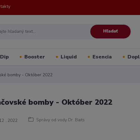
takty
Hľadať
Dip
Booster
Liquid
Esencia
Dopl
ké bomby - Október 2022
čovské bomby - Október 2022
Správy od vody Dr. Baits
12
2022