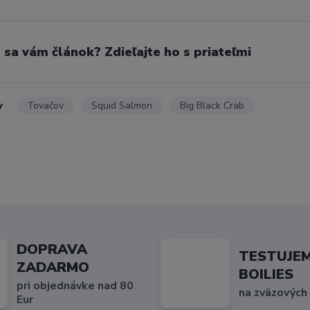
l sa vám článok? Zdieľajte ho s priateľmi
y
Tovačov
Squid Salmon
Big Black Crab
DOPRAVA
TESTUJE
ZADARMO
BOILIES
pri objednávke nad 80
na zväzových
Eur