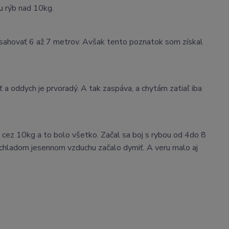
u rýb nad 10kg.
esahovať 6 až 7 metrov. Avšak tento poznatok som získal
ť a oddych je prvoradý. A tak zaspáva, a chytám zatiaľ iba
 cez 10kg a to bolo všetko. Začal sa boj s rybou od 4do 8
 v chladom jesennom vzduchu začalo dymiť. A veru malo aj