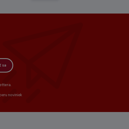
ť sa
ttera.
beru noviniek