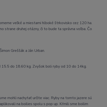
o pomerne veľké a miestami hlboké štrkovisko cez 120 ha.
no strane druhej otázny, či to bude ta správna voľba. Čo
 Šimon Greššák a Ján Urban.
d 15.5 do 18.60 kg. Zvyšok boli ryby od 10 do 14kg.
me mohli nachytať určite viac. Ryby na tomto jazere sú
aplikovali na boilies spolu s pop up. Kŕmili sme boilim