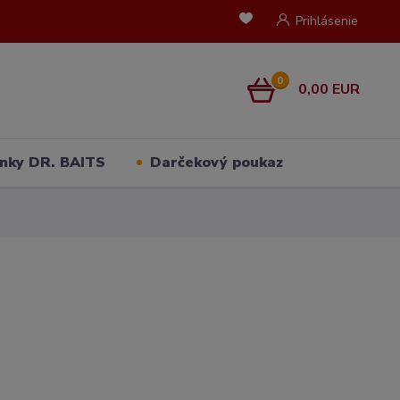
Prihlásenie
0
0,00 EUR
nky DR. BAITS
Darčekový poukaz