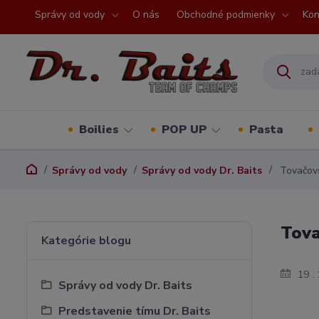
Správy od vody
O nás
Obchodné podmienky
Kon
Boilies
POP UP
Pasta
Správy od vody
Správy od vody Dr. Baits
Tovačovs
Tova
Kategórie blogu
19
Správy od vody Dr. Baits
Predstavenie tímu Dr. Baits