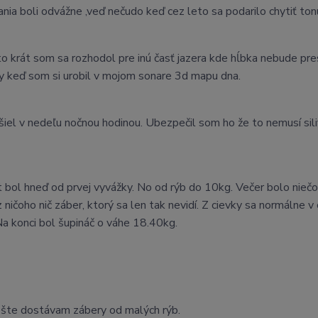
nia boli odvážne ,veď nečudo keď cez leto sa podarilo chytiť ton
o krát som sa rozhodol pre inú časť jazera kde hĺbka nebude pr
y keď som si urobil v mojom sonare 3d mapu dna.
išiel v nedeľu nočnou hodinou. Ubezpečil som ho že to nemusí sili
 bol hneď od prvej vyvážky. No od rýb do 10kg. Večer bolo niečo
z ničoho nič záber, ktorý sa len tak nevidí. Z cievky sa normálne
Na konci bol šupináč o váhe 18.40kg.
ešte dostávam zábery od malých rýb.