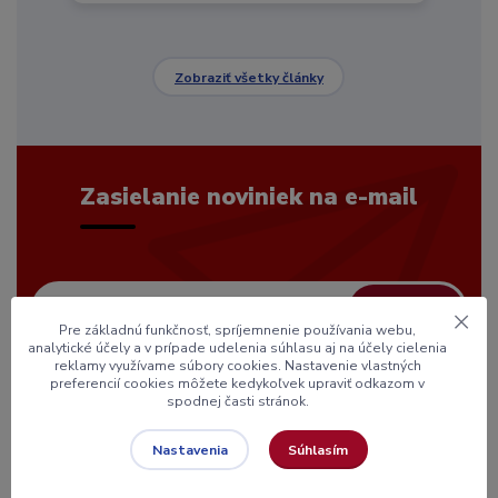
Zobraziť všetky články
Zasielanie noviniek na e-mail
Prihlásiť sa
Pre základnú funkčnosť, spríjemnenie používania webu,
analytické účely a v prípade udelenia súhlasu aj na účely cielenia
reklamy využívame súbory cookies. Nastavenie vlastných
Súhlasím so
spracovaním osobných údajov
za účelom
preferencií cookies môžete kedykoľvek upraviť odkazom v
spodnej časti stránok.
zasielania newslettera.
Chcete byť pravidelne informovaní o novinkách a zvýhodnených akciách?
Súhlasím
Nastavenia
Prihláste sa k odberu noviniek