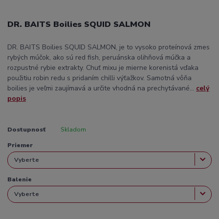
DR. BAITS Boilies SQUID SALMON
DR. BAITS Boilies SQUID SALMON, je to vysoko proteínová zmes
rybých múčok, ako sú red fish, peruánska olihňová múčka a
rozpustné rybie extrakty. Chuť mixu je mierne korenistá vďaka
použitiu robin redu s pridaním chilli výťažkov. Samotná vôňa
boilies je veľmi zaujímavá a určite vhodná na prechytávané...
celý
popis
Dostupnosť
Skladom
Priemer
Balenie