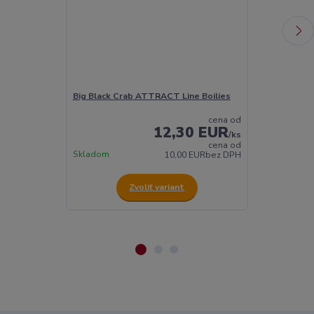
Big Black Crab ATTRACT Line Boilies
Spice krill 
cena od
12,30 EUR
/
ks
cena od
Skladom
Skladom
10,00 EUR
bez DPH
Zvoliť variant