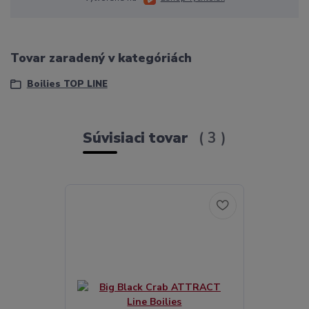
Tovar zaradený v kategóriách
Boilies TOP LINE
Súvisiaci tovar
3