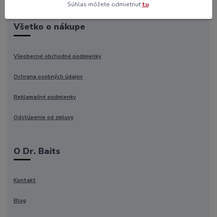
Súhlas môžete odmietnuť
tu
.
Všetko o nákupe
Všeobecné obchodné podmienky
Ochrana osobných údajov
Reklamačné podmienky
Odstúpenie od zmluvy
O Dr. Baits
Kontakt
Blog