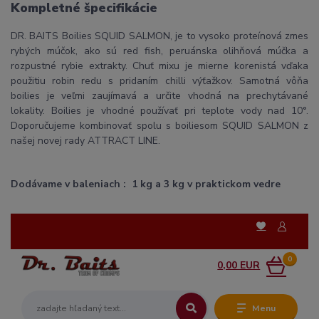
Kompletné špecifikácie
DR. BAITS Boilies SQUID SALMON, je to vysoko proteínová zmes
rybých múčok, ako sú red fish, peruánska olihňová múčka a
rozpustné rybie extrakty. Chuť mixu je mierne korenistá vďaka
použitiu robin
redu s pridaním chilli výťažkov. Samotná vôňa
boilies je veľmi zaujímavá a určite vhodná na prechytávané
lokality. Boilies je vhodné používať pri teplote vody nad 10°.
Doporučujeme kombinovať spolu s boiliesom SQUID SALMON z
našej novej rady ATTRACT LINE.
Dodávame v baleniach : 1 kg a 3 kg v praktickom vedre
0
0,00 EUR
Menu