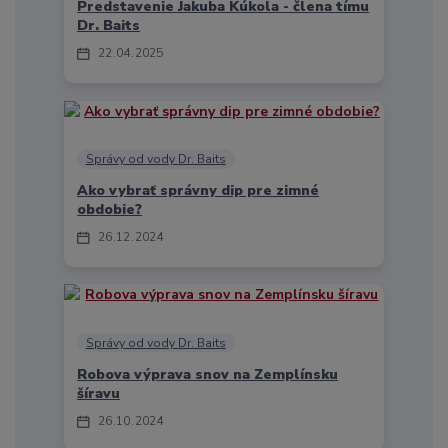
Predstavenie Jakuba Kúkola - člena tímu
Dr. Baits
22
04
2025
Správy od vody Dr. Baits
Ako vybrať správny dip pre zimné
obdobie?
26
12
2024
Správy od vody Dr. Baits
Robova výprava snov na Zemplínsku
šíravu
26
10
2024