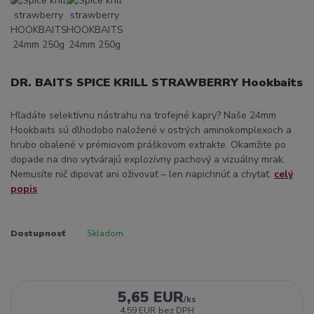
DR. BAITS SPICE KRILL STRAWBERRY Hookbaits
Hľadáte selektívnu nástrahu na trofejné kapry? Naše 24mm
Hookbaits sú dlhodobo naložené v ostrých aminokomplexoch a
hrubo obalené v prémiovom práškovom extrakte. Okamžite po
dopade na dno vytvárajú explozívny pachový a vizuálny mrak.
Nemusíte nič dipovať ani oživovať – len napichnúť a chytať.
celý
popis
Dostupnosť
Skladom
5,65 EUR
/
ks
4,59 EUR
bez DPH