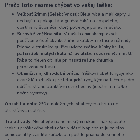
Prečo toto nesmie chýbať vo vašej taške:
Veľkosť 24mm (Selektívnosť):
Biela ryba a malí kapry ju
nechajú na pokoji. Táto gulička čaká na dospelého,
opatrného šupináča, ktorý potrebuje poriadne sústo.
Surová živočíšna sila:
V našich aminokomplexoch
používame čisté akvakultúrne extrakty, nie lacné náhrady.
Priamo v štruktúre guličky uvidíte
reálne kúsky krillu,
patentiek, malých kalamárov alebo rozdrvených mušlí
.
Ryba to nielen cíti, ale pri nasatí reálne chrumká
prirodzenú potravu.
Okamžitá aj dlhodobá práca:
Práškový obal funguje ako
okamžitá rozbuška pre letargické ryby, kým natlačené jadro
udrží nástrahu atraktívnu dlhé hodiny (ideálne na ťažké
nočné výpravy).
Obsah balenia:
250 g naložených, obalených a brutálne
atraktívnych guličiek.
Tip od vody:
Nesahejte na ne mokrými rukami, inak spustíte
reakciu práškového obalu ešte v dóze! Napichnite ju na vlas
pomocou ihly, zaistite zarážkou a pošlite priamo do kŕmneho