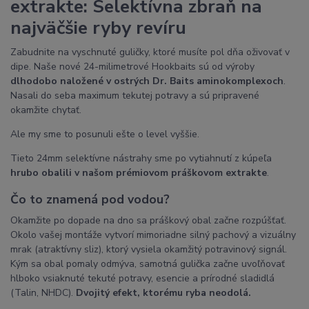
extrakte: Selektívna zbraň na
najväčšie ryby revíru
Zabudnite na vyschnuté guličky, ktoré musíte pol dňa oživovať v
dipe. Naše nové 24-milimetrové Hookbaits sú od výroby
dlhodobo naložené v ostrých Dr. Baits aminokomplexoch
.
Nasali do seba maximum tekutej potravy a sú pripravené
okamžite chytať.
Ale my sme to posunuli ešte o level vyššie.
Tieto 24mm selektívne nástrahy sme po vytiahnutí z kúpeľa
hrubo obalili v našom prémiovom práškovom extrakte
.
Čo to znamená pod vodou?
Okamžite po dopade na dno sa práškový obal začne rozpúšťať.
Okolo vašej montáže vytvorí mimoriadne silný pachový a vizuálny
mrak (atraktívny sliz), ktorý vysiela okamžitý potravinový signál.
Kým sa obal pomaly odmýva, samotná gulička začne uvoľňovať
hlboko vsiaknuté tekuté potravy, esencie a prírodné sladidlá
(Talin, NHDC).
Dvojitý efekt, ktorému ryba neodolá.