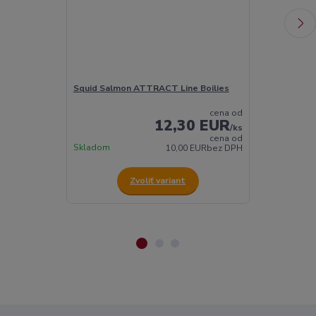
Squid Salmon ATTRACT Line Boilies
Squid Salmo
cena od
12,30 EUR
/
ks
cena od
Skladom
Skladom
10,00 EUR
bez DPH
Zvoliť variant