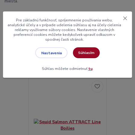
miesta.
Pre základnú funkčnosť, spríjemnenie používania webu,
Tovar zaradený v kategóriách
analytické účely a v prípade udelenia súhlasu aj na účely cielenia
reklamy využívame súbory cookies. Nastavenie vlastných
Hookbaits - chytačky
preferencií cookies môžete kedykoľvek upraviť odkazom v
spodnej časti stránok.
Súhlasím
Nastavenia
Súvisiaci tovar
3
Súhlas môžete odmietnuť
tu
.