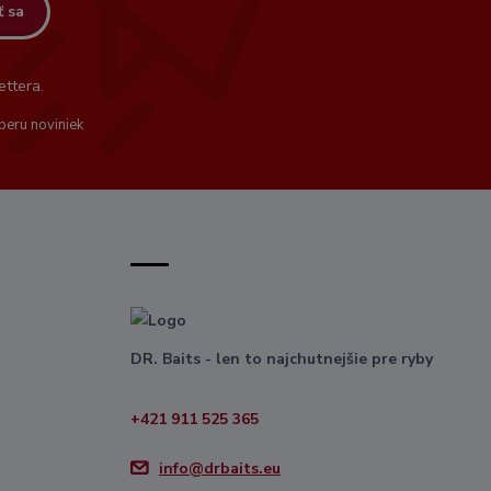
ť sa
ttera.
beru noviniek
DR. Baits - len to najchutnejšie pre ryby
+421 911 525 365
info@drbaits.eu