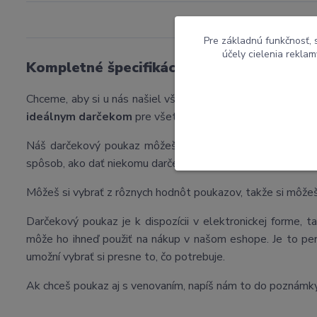
Pre základnú funkčnosť, 
účely cielenia rekla
Kompletné špecifikácie
Chceme, aby si u nás našiel všetko, čo potrebuješ pre úspe
ideálnym darčekom
pre všetkých nadšencov rybolovu.
Náš darčekový poukaz môžeš využiť na nákup všetkých naš
spôsob, ako dať niekomu darček, ktorý urobí radosť.
Môžeš si vybrať z rôznych hodnôt poukazov, takže si môžeš
Darčekový poukaz je k dispozícii v elektronickej forme, 
môže ho ihneď použiť na nákup v našom eshope. Je to per
umožní vybrať si presne to, čo potrebuje.
Ak chceš poukaz aj s venovaním, napíš nám to do poznámky