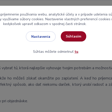
spríjemnenie používania webu, analytické účely a v prípade udelenia sú
my využívame súbory cookies. Nastavenie vlastných preferencií cookies
kedykoľvek upraviť odkazom v spodnej časti stránok.
šný rybolov. A preto sme pre teba pripravili aj darčekový poukaz
Súhlasím
Nastavenia
ich produktov, vrátane rybárskych boilies. Je to jednoduchý 
Súhlas môžete odmietnuť
tu
.
 vybrať tú, ktorá najlepšie vyhovuje tvojim potrebám a možnost
takže ho môžeš získať okamžite po zaplatení. A keď ho príjemc
fektný spôsob, ako dať niekomu darček, ktorý urobí radosť a 
 pri objednávke.