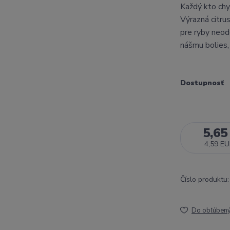
Každý kto chy
Výrazná citrus
pre ryby neod
nášmu bolies,
Dostupnosť
5,65
4,59 E
Číslo produktu:
Do obľúben