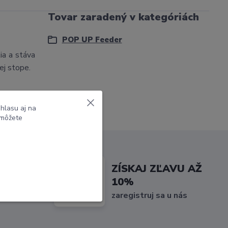
Tovar zaradený v kategóriách
POP UP Feeder
ia a stáva
vej stope.
hlasu aj na
 môžete
ME NAŠE
ZÍSKAJ ZĽAVU AŽ
10%
 vodách
zaregistruj sa u nás