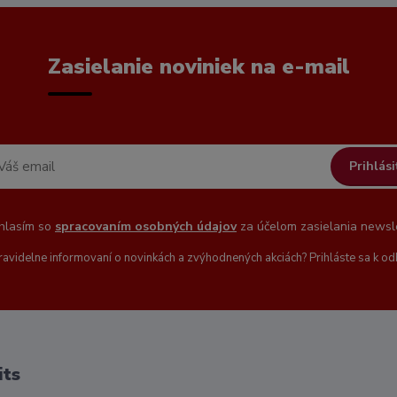
Zasielanie noviniek na e-mail
Prihlási
hlasím so
spracovaním osobných údajov
za účelom zasielania newsle
ravidelne informovaní o novinkách a zvýhodnených akciách? Prihláste sa k od
its