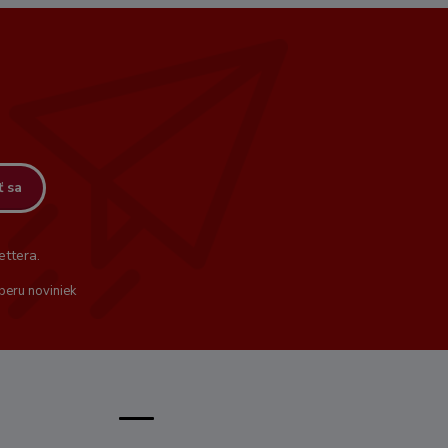
ť sa
ttera.
beru noviniek