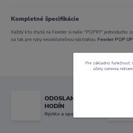
Kompletné špecifikácie
Každý kto chytá na Feeder si naše "POPKY" jednoducho zamil
sa tak pre ryby neodolateľnou nástrahou.
Feeder POP UP
Pre základnú funkčnosť, 
účely cielenia rekla
ODOSLANIE DO 24
HODÍN
Rýchlo a spoľahlivo