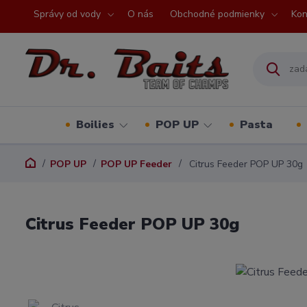
Správy od vody
O nás
Obchodné podmienky
Kon
Boilies
POP UP
Pasta
POP UP
POP UP Feeder
Citrus Feeder POP UP 30g
Citrus Feeder POP UP 30g