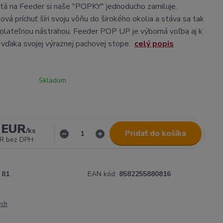
tá na Feeder si naše "POPKY" jednoducho zamiluje.
ová príchuť šíri svoju vôňu do širokého okolia a stáva sa tak
olateľnou nástrahou. Feeder POP UP je výborná voľba aj k
 vďaka svojej výraznej pachovej stope.
celý popis
Skladom
 EUR
/
ks
Pridať do košíka
UR
bez DPH
81
EAN kód:
8582255880816
ých