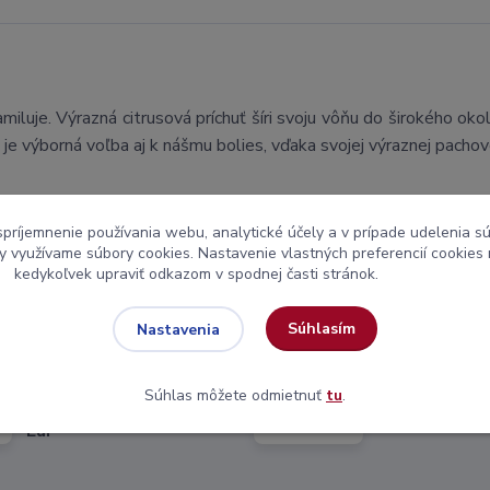
uje. Výrazná citrusová príchuť šíri svoju vôňu do širokého okol
je výborná voľba aj k nášmu bolies, vďaka svojej výraznej pacho
spríjemnenie používania webu, analytické účely a v prípade udelenia sú
my využívame súbory cookies. Nastavenie vlastných preferencií cookies
kedykoľvek upraviť odkazom v spodnej časti stránok.
Súhlasím
Nastavenia
DOPRAVA
TESTUJE
ZADARMO
BOILIES
Súhlas môžete odmietnuť
tu
.
pri objednávke nad 80
na zväzových
Eur