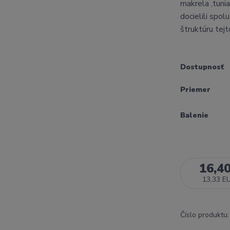
makrela ,tuni
docielili spol
štruktúru tejto
Dostupnosť
Priemer
Balenie
16,4
13,33 E
Číslo produktu: