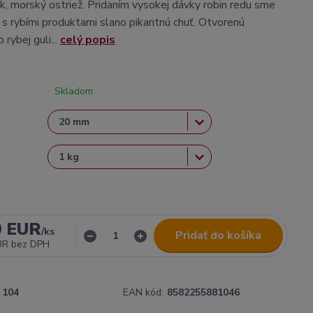
ak, morský ostriež. Pridaním vysokej dávky robin redu sme
u s rybími produktami slano pikantnú chuť. Otvorenú
 rybej guli...
celý popis
Skladom
0 EUR
/
ks
Pridať do košíka
UR
bez DPH
104
EAN kód:
8582255881046