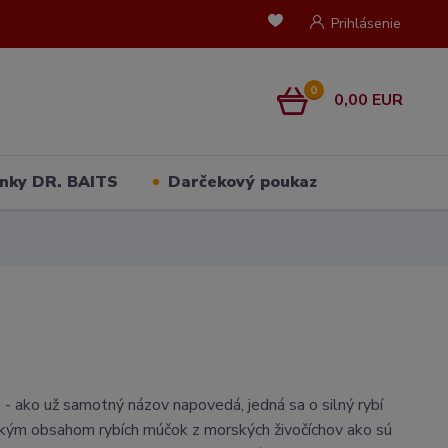
Prihlásenie
0
0,00 EUR
nky DR. BAITS
Darčekový poukaz
 - ako už samotný názov napovedá, jedná sa o silný rybí
okým obsahom rybích múčok z morských živočíchov ako sú