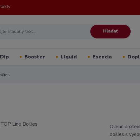
takty
Hľadať
Dip
Booster
Liquid
Esencia
Dopl
ilies
Ocean protein
boilies s vys