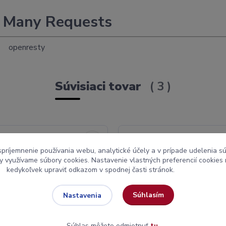
 Many Requests
openresty
Súvisiaci tovar
3
spríjemnenie používania webu, analytické účely a v prípade udelenia sú
my využívame súbory cookies. Nastavenie vlastných preferencií cookies
kedykoľvek upraviť odkazom v spodnej časti stránok.
Súhlasím
Nastavenia
Súhlas môžete odmietnuť
tu
.