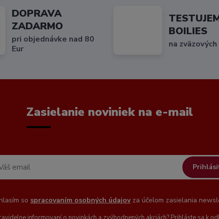
DOPRAVA
TESTUJE
ZADARMO
BOILIES
pri objednávke nad 80
na zväzových
Eur
Zasielanie noviniek na e-mail
Prihlási
hlasím so
spracovaním osobných údajov
za účelom zasielania newsle
ravidelne informovaní o novinkách a zvýhodnených akciách? Prihláste sa k od