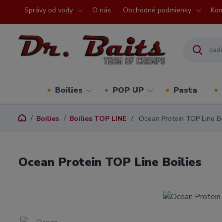
Správy od vody
O nás
Obchodné podmienky
Kon
Boilies
POP UP
Pasta
Boilies
Boilies TOP LINE
Ocean Protein TOP Line Bo
Ocean Protein TOP Line Boilies