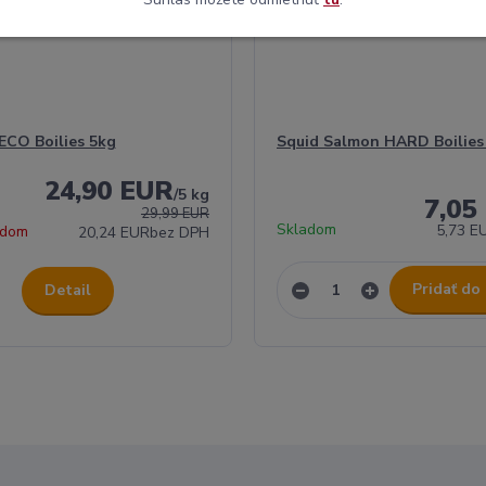
ECO Boilies 5kg
Squid Salmon HARD Boilies
24,90 EUR
/
5 kg
7,05
29,99 EUR
Skladom
5,73 E
adom
20,24 EUR
bez DPH
Pridať do
Detail