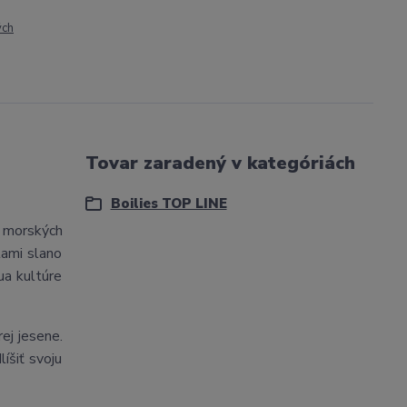
ých
Tovar zaradený v kategóriách
Boilies TOP LINE
 morských
tami slano
ua kultúre
ej jesene.
íšiť svoju