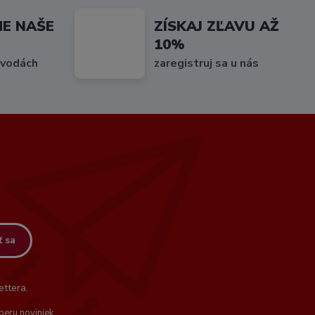
ME NAŠE
ZÍSKAJ ZĽAVU AŽ
10%
 vodách
zaregistruj sa u nás
ť sa
ttera.
beru noviniek