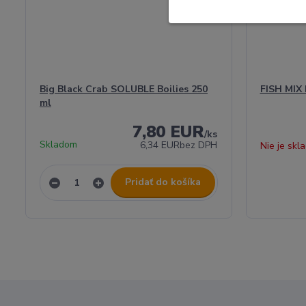
Big Black Crab SOLUBLE Boilies 250
FISH MIX 
ml
7,80 EUR
/
ks
Skladom
6,34 EUR
bez DPH
Nie je skl
Pridať do košíka