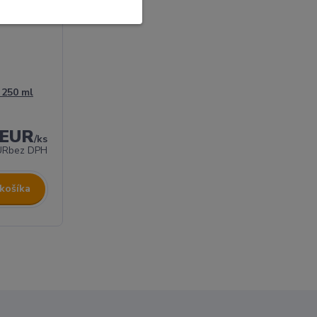
 250 ml
 EUR
/
ks
UR
bez DPH
 košíka