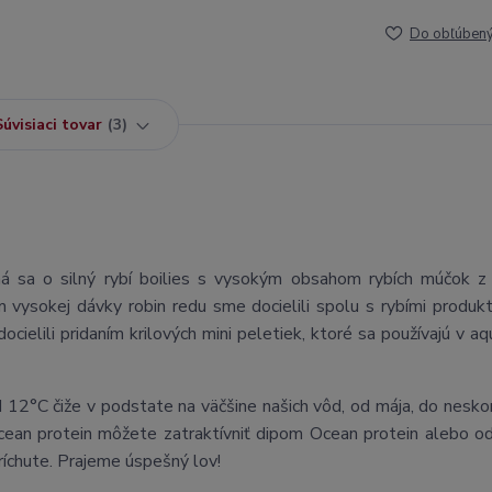
Do obľúben
Súvisiaci tovar
3
á sa o silný rybí boilies s vysokým obsahom rybích múčok z
ím vysokej dávky robin redu sme docielili spolu s rybími produk
ocielili pridaním krilových mini peletiek, ktoré sa používajú v aq
 12°C čiže v podstate na väčšine našich vôd, od mája, do neskor
an protein môžete zatraktívniť dipom Ocean protein alebo odl
ríchute. Prajeme úspešný lov!