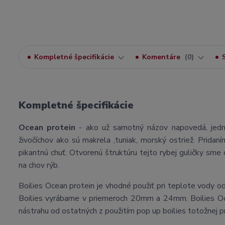
Kompletné špecifikácie
Komentáre
0
Kompletné špecifikácie
Ocean protein
- ako už samotný názov napovedá, jedn
živočíchov ako sú makrela ,tuniak, morský ostriež. Pridan
pikantnú chuť. Otvorenú štruktúru tejto rybej guličky sme d
na chov rýb.
Boilies Ocean protein je vhodné použiť pri teplote vody od
Boilies vyrábame v priemeroch 20mm a 24mm. Boilies Oce
nástrahu od ostatných z použitím pop up boilies totožnej p