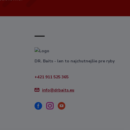
DR. Baits - len to najchutnejšie pre ryby
+421 911 525 365
info@drbaits.eu