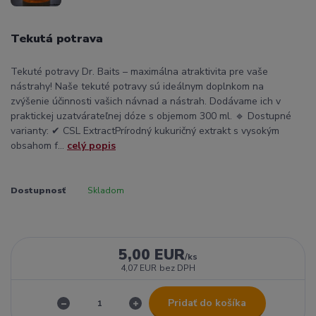
Tekutá potrava
Tekuté potravy Dr. Baits – maximálna atraktivita pre vaše
nástrahy! Naše tekuté potravy sú ideálnym doplnkom na
zvýšenie účinnosti vašich návnad a nástrah. Dodávame ich v
praktickej uzatvárateľnej dóze s objemom 300 ml. 🔹 Dostupné
varianty: ✔ CSL ExtractPrírodný kukuričný extrakt s vysokým
obsahom f...
celý popis
Dostupnosť
Skladom
5,00 EUR
/
ks
4,07 EUR
bez DPH
Pridať do košíka