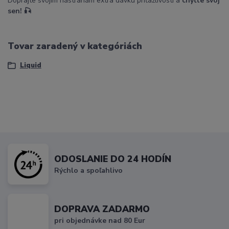
Doprajte svojim nástrahám extra dávku príťažlivosti a
chyťte svoj
sen! 🎣
Tovar zaradený v kategóriách
Liquid
ODOSLANIE DO 24 HODÍN
Rýchlo a spoľahlivo
DOPRAVA ZADARMO
pri objednávke nad 80 Eur