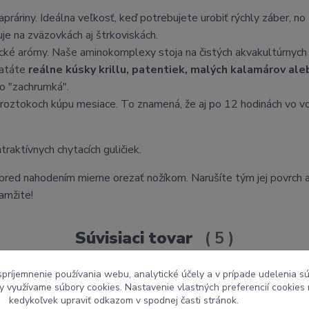
práriny. Ideálna veľkosť, keď potrebujete urobiť rýchly záber, no
uje na zväzovkách aj štrkoviskách.
cké arómy. Naše aminokomplexy stoja na čistých akvakultúrnych
matáte
reálne kúsky krillu, patentiek, malých kalamárov ale
to "zachrumká".
h roztokoch kúpu mesiace. To znamená, že aj po 12 hodinách vo v
aktívnych chytacích guličiek.
pred nahodením mierne orezať nožíkom. Narušíte tým jej povrch 
amžite!
Súvisiaci tovar
5
spríjemnenie používania webu, analytické účely a v prípade udelenia sú
my využívame súbory cookies. Nastavenie vlastných preferencií cookies
kedykoľvek upraviť odkazom v spodnej časti stránok.