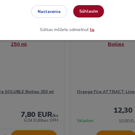
Súhlasím
Nastavenia
Súhlas môžete odmietnuť
tu
.
re SOLUBLE Boilies 250 ml
Orange Fire ATTRACT Line 
12,30
7,80 EUR
/
ks
6,34 EUR
bez DPH
Skladom
10,00 E