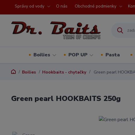
Správy od vody
O nás
Obchodné podmienky
Kon
Boilies
POP UP
Pasta
Boilies
Hookbaits - chytačky
Green pearl HOOKBA
Green pearl HOOKBAITS 250g