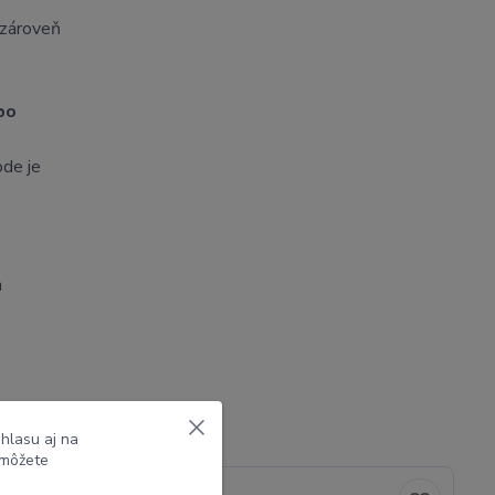
 zároveň
bo
ode je
a
hlasu aj na
 môžete