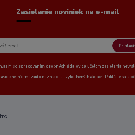
Zasielanie noviniek na e-mail
Prihlási
hlasím so
spracovaním osobných údajov
za účelom zasielania newsle
ravidelne informovaní o novinkách a zvýhodnených akciách? Prihláste sa k od
its