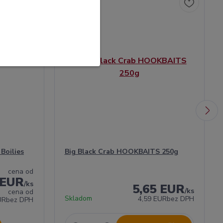
Boilies
Big Black Crab HOOKBAITS 250g
cena od
 EUR
/
ks
5,65 EUR
/
ks
cena od
Skladom
4,59 EUR
bez DPH
UR
bez DPH