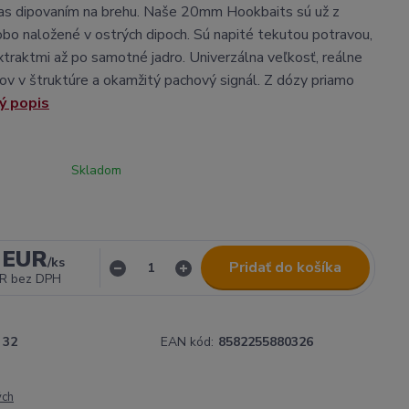
as dipovaním na brehu. Naše 20mm Hookbaits sú už z
bo naložené v ostrých dipoch. Sú napité tekutou potravou,
xtraktmi až po samotné jadro. Univerzálna veľkosť, reálne
hov v štruktúre a okamžitý pachový signál. Z dózy priamo
ý popis
Skladom
 EUR
/
ks
Pridať do košíka
UR
bez DPH
32
EAN kód:
8582255880326
ých