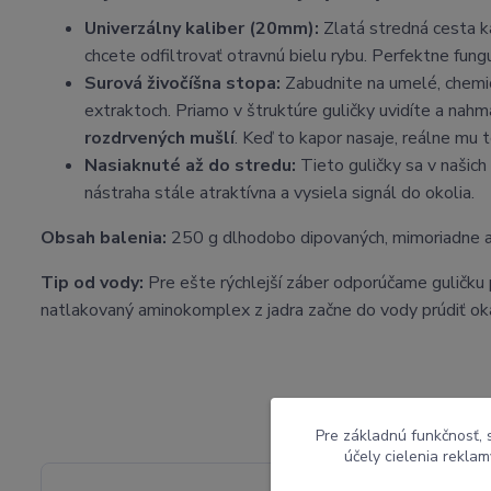
Univerzálny kaliber (20mm):
Zlatá stredná cesta ka
chcete odfiltrovať otravnú bielu rybu. Perfektne fung
Surová živočíšna stopa:
Zabudnite na umelé, chemi
extraktoch. Priamo v štruktúre guličky uvidíte a nah
rozdrvených mušlí
. Keď to kapor nasaje, reálne mu 
Nasiaknuté až do stredu:
Tieto guličky sa v našic
nástraha stále atraktívna a vysiela signál do okolia.
Obsah balenia:
250 g dlhodobo dipovaných, mimoriadne atr
Tip od vody:
Pre ešte rýchlejší záber odporúčame guličku 
natlakovaný aminokomplex z jadra začne do vody prúdiť ok
Pre základnú funkčnosť, 
účely cielenia rekla