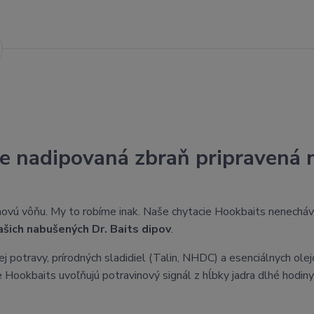
nadipovaná zbraň pripravená 
rchovú vôňu. My to robíme inak. Naše chytacie Hookbaits nenech
ich nabušených Dr. Baits dipov
.
potravy, prírodných sladidiel (Talin, NHDC) a esenciálnych ole
 Hookbaits uvoľňujú potravinový signál z hĺbky jadra dlhé hodiny