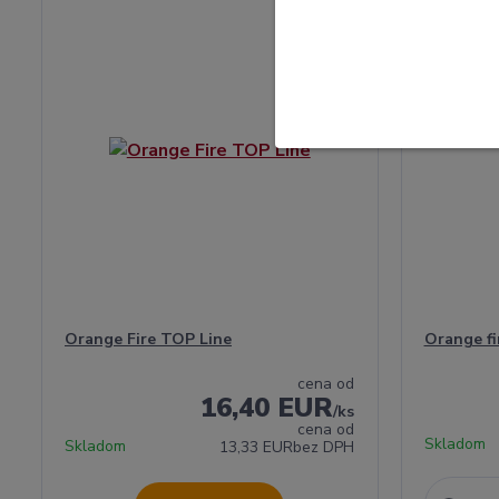
Orange Fire TOP Line
Orange fi
cena od
16,40 EUR
/
ks
cena od
Skladom
Skladom
13,33 EUR
bez DPH