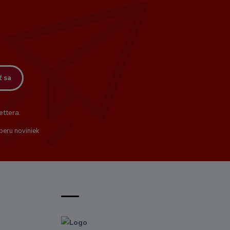
ť sa
ttera.
beru noviniek