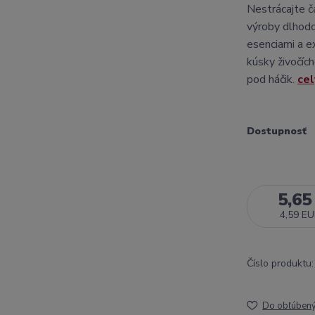
Nestrácajte č
výroby dlhodo
esenciami a e
kúsky živočíc
pod háčik.
cel
Dostupnosť
5,65
4,59 E
Číslo produktu:
Do obľúben