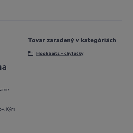
Tovar zaradený v kategóriách
Hookbaits - chytačky
na
ávame
jov. Kým
.