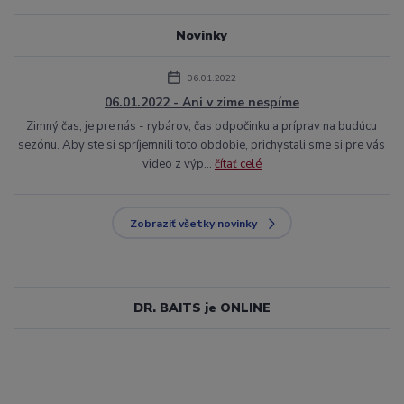
Novinky
06.01.2022
06.01.2022 - Ani v zime nespíme
Zimný čas, je pre nás - rybárov, čas odpočinku a príprav na budúcu
sezónu. Aby ste si spríjemnili toto obdobie, prichystali sme si pre vás
video z výp...
čítať celé
Zobraziť všetky novinky
DR. BAITS je ONLINE